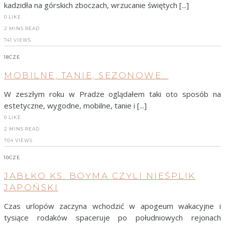
kadzidła na górskich zboczach, wrzucanie świętych [...]
0
LIKE
2 MINS READ
741 VIEWS
18
CZE
MOBILNE, TANIE, SEZONOWE…
W zeszłym roku w Pradze oglądałem taki oto sposób na
estetyczne, wygodne, mobilne, tanie i [...]
0
LIKE
2 MINS READ
704 VIEWS
10
CZE
JABŁKO KS. BOYMA CZYLI NIEŚPLIK
JAPOŃSKI
Czas urlopów zaczyna wchodzić w apogeum wakacyjne i
tysiące rodaków spaceruje po południowych rejonach