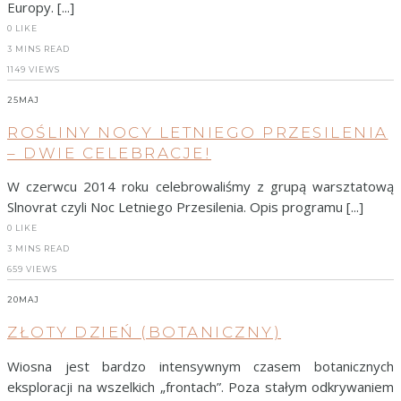
Europy. [...]
0
LIKE
3 MINS READ
1149 VIEWS
25
MAJ
ROŚLINY NOCY LETNIEGO PRZESILENIA
– DWIE CELEBRACJE!
W czerwcu 2014 roku celebrowaliśmy z grupą warsztatową
Slnovrat czyli Noc Letniego Przesilenia. Opis programu [...]
0
LIKE
3 MINS READ
659 VIEWS
20
MAJ
ZŁOTY DZIEŃ (BOTANICZNY)
Wiosna jest bardzo intensywnym czasem botanicznych
eksploracji na wszelkich „frontach”. Poza stałym odkrywaniem