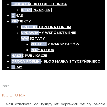
FUNDACJA BIOTOP LECHNICA
INFO [PL, SK, EN]
O NAS
PROJEKTY
PROJEKT EXPLORATORIUM
UPRAWIAMY WSPÓŁISTNIENIE
WARSZTATY
RELACJE Z WARSZTATÓW
PERMATOUR
NASZE PUBLIKACJE
DROGA ROŚLIN – BLOG MARKA STYCZYŃSKIEGO
FILMY
Rośliny w kulturze
18
CZE
KULTURA
„ Nasi dziadowie od tysięcy lat odprawiali rytuały palenia