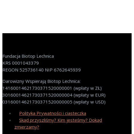
Fundacja Biotop Lechnica
KRS 0001043379
REGON 525736140 NIP 6762645939
Darowizny Wspierają Biotop Lechnica:
14160014621730371520000001 (wpłaty w ZŁ)
30160014621730371520000004 (wpłaty w EUR)
03160014621730371520000005 (wpłaty w USD)
Polityka Prywatności i ciasteczka
Skąd przyszliśmy? Kim jesteśmy? Dokąd
zmierzamy?