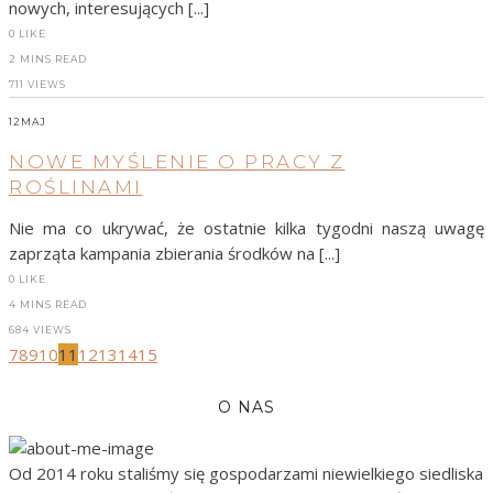
nowych, interesujących [...]
0
LIKE
2 MINS READ
711 VIEWS
12
MAJ
NOWE MYŚLENIE O PRACY Z
ROŚLINAMI
Nie ma co ukrywać, że ostatnie kilka tygodni naszą uwagę
zaprząta kampania zbierania środków na [...]
0
LIKE
4 MINS READ
684 VIEWS
7
8
9
10
11
12
13
14
15
O NAS
Od 2014 roku staliśmy się gospodarzami niewielkiego siedliska