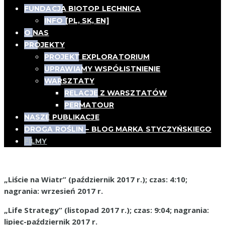
FUNDACJA BIOTOP LECHNICA
INFO [PL, SK, EN]
O NAS
PROJEKTY
PROJEKT EXPLORATORIUM
UPRAWIAMY WSPÓŁISTNIENIE
WARSZTATY
RELACJE Z WARSZTATÓW
PERMATOUR
NASZE PUBLIKACJE
DROGA ROŚLIN – BLOG MARKA STYCZYŃSKIEGO
FILMY
Filmy
„Liście na Wiatr” (październik 2017 r.); czas: 4:10;
nagrania: wrzesień 2017 r.
„Life Strategy” (listopad 2017 r.); czas: 9:04; nagrania:
lipiec-październik 2017 r.