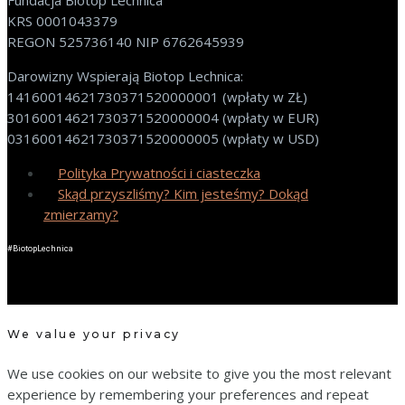
Fundacja Biotop Lechnica
KRS 0001043379
REGON 525736140 NIP 6762645939
Darowizny Wspierają Biotop Lechnica:
14160014621730371520000001 (wpłaty w ZŁ)
30160014621730371520000004 (wpłaty w EUR)
03160014621730371520000005 (wpłaty w USD)
Polityka Prywatności i ciasteczka
Skąd przyszliśmy? Kim jesteśmy? Dokąd
zmierzamy?
#BiotopLechnica
We value your privacy
We use cookies on our website to give you the most relevant
experience by remembering your preferences and repeat