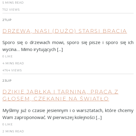
5 MINS READ
752 VIEWS
27
LIP
DRZEWA, NASI (DUŻO) STARSI BRACIA
Sporo się o drzewach mowi, sporo się pisze i sporo się ich
wycina… Mimo irytujących [...]
0
LIKE
4 MINS READ
4764 VIEWS
23
LIP
DZIKIE JABŁKA I TARNINA, PRACA Z
GŁOSEM, CZEKANIE NA ŚWIATŁO
Myślimy już o czasie jesiennym i o warsztatach, które chcemy
Wam zaproponować. W pierwszej kolejności [...]
0
LIKE
2 MINS READ