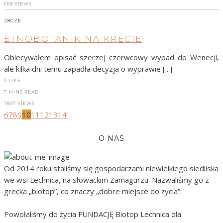
668 VIEWS
28
CZE
ETNOBOTANIK NA KRECIE
Obiecywałem opisać szerzej czerwcowy wypad do Wenecji,
ale kilka dni temu zapadła decyzja o wyprawie [...]
0
LIKE
7 MINS READ
7897 VIEWS
6
7
8
9
10
11
12
13
14
O NAS
Od 2014 roku staliśmy się gospodarzami niewielkiego siedliska
we wsi Lechnica, na słowackim Zamagurzu. Nazwaliśmy go z
grecka „biotop”, co znaczy „dobre miejsce do życia”.
Powołaliśmy do życia FUNDACJĘ Biotop Lechnica dla