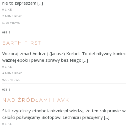
nie to zapraszam [...]
0
LIKE
2 MINS READ
5798 VIEWS
08
SIE
EARTH FIRST!
Wczoraj zmarł Andrzej (Janusz) Korbel. To definitywny koniec
ważnej epoki i pewne sprawy bez Niego [...]
0
LIKE
4 MINS READ
9275 VIEWS
03
SIE
NAD ŹRÓDŁAMI HAVKI
Stali czytelnicy etnobotanicznie.pl wiedzą, że ten rok prawie w
całości poświęcamy Biotopowi Lechnica i pracujemy [...]
0
LIKE