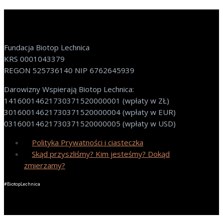
Fundacja Biotop Lechnica
KRS 0001043379
REGON 525736140 NIP 6762645939
Darowizny Wspierają Biotop Lechnica:
14160014621730371520000001 (wpłaty w ZŁ)
30160014621730371520000004 (wpłaty w EUR)
03160014621730371520000005 (wpłaty w USD)
Polityka Prywatności i ciasteczka
Skąd przyszliśmy? Kim jesteśmy? Dokąd
zmierzamy?
#BiotopLechnica