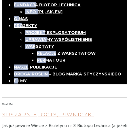
FUNDACJA BIOTOP LECHNICA
INFO [PL, SK, EN]
O NAS
PROJEKTY
PROJEKT EXPLORATORIUM
UPRAWIAMY WSPÓŁISTNIENIE
WARSZTATY
RELACJE Z WARSZTATÓW
PERMATOUR
NASZE PUBLIKACJE
DROGA ROŚLIN – BLOG MARKA STYCZYŃSKIEGO
FILMY
Rośliny w kulturze
03
WRZ
SUSZARNIE, OCTY, PIWNICZKI
Jak już pewnie Wiecie z Biuletynu nr 3 Biotopu Lechnica (a jeżeli