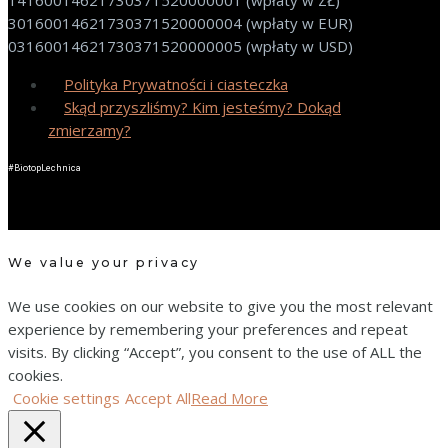
14160014621730371520000001 (wpłaty w ZŁ)
30160014621730371520000004 (wpłaty w EUR)
03160014621730371520000005 (wpłaty w USD)
Polityka Prywatności i ciasteczka
Skąd przyszliśmy? Kim jesteśmy? Dokąd
zmierzamy?
#BiotopLechnica
We value your privacy
We use cookies on our website to give you the most relevant
experience by remembering your preferences and repeat
visits. By clicking “Accept”, you consent to the use of ALL the
cookies.
Cookie settings
Accept All
Read More