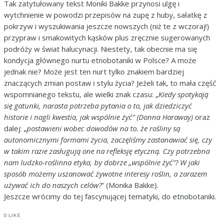
Tak zatytułowany tekst Moniki Bakke przynosi ulgę i
wytchnienie w powodzi przepisów na zupę z huby, sałatkę z
pokrzyw i wyszukiwania jeszcze nowszych (niż te z wczoraj!)
przypraw i smakowitych kąsków plus zręcznie sugerowanych
podróży w świat halucynacji. Niestety, tak obecnie ma się
kondycja głównego nurtu etnobotaniki w Polsce? A może
jednak nie? Może jest ten nurt tylko znakiem bardziej
znaczących zmian postaw i stylu życia? Jeżeli tak, to mała część
wspomnianego tekstu, ale wielki znak czasu: „
Kiedy spotykają
się gatunki, narasta potrzeba pytania o to, jak dziedziczyć
historie i nagli kwestia, jak wspólnie żyć” (Donna Haraway)
oraz
dalej: „
postawieni wobec dowodów na to. że rośliny są
autonomicznymi formami życia, zaczęliśmy zastanawiać się, czy
w takim razie zasługują one na refleksję etyczną. Czy potrzebna
nam ludzko-roślinna etyka, by dobrze „wspólnie żyć”? W jaki
sposób możemy uszanować żywotne interesy roślin, a zarazem
używać ich do naszych celów?
” (Monika Bakke).
Jeszcze wrócimy do tej fascynującej tematyki, do etnobotaniki.
0
LIKE