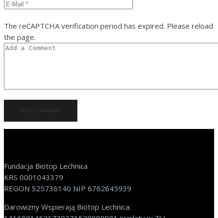
The reCAPTCHA verification period has expired. Please reload
the page.
Fundacja Biotop Lechnica
KRS 0001043379
REGON 525736140 NIP 6762645939
Darowizny Wspierają Biotop Lechnica: