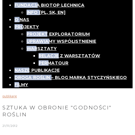
FUNDACJA BIOTOP LECHNICA
INFO [PL, SK, EN]
O NAS
PROJEKTY
PROJEKT EXPLORATORIUM
UPRAWIAMY WSPÓŁISTNIENIE
WARSZTATY
RELACJE Z WARSZTATÓW
PERMATOUR
NASZE PUBLIKACJE
DROGA ROŚLIN – BLOG MARKA STYCZYŃSKIEGO
FILMY
publikacje
SZTUKA W OBRONIE "GODNOŚCI"
ROŚLIN
21/11/2012