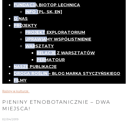
FUNDACJA BIOTOP LECHNICA
INFO [PL, SK, EN]
O NAS
PROJEKTY
PROJEKT EXPLORATORIUM
UPRAWIAMY WSPÓŁISTNIENIE
WARSZTATY
RELACJE Z WARSZTATÓW
PERMATOUR
NASZE PUBLIKACJE
DROGA ROŚLIN – BLOG MARKA STYCZYŃSKIEGO
FILMY
Rośliny w kulturze_
PIENINY ETNOBOTANICZNIE – DWA
MIEJSCA!
02/04/2019