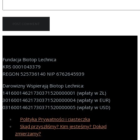
Fundacja Biotop Lechnica
KRS 0001043379
REGON 525736140 NIP 6762645939
Darowizny Wspierają Biotop Lechnica:
14160014621730371520000001 (wpłaty w ZŁ)
30160014621730371520000004 (wpłaty w EUR)
03160014621730371520000005 (wpłaty w USD)
Polityka Prywatności i ciasteczka
Skąd przyszliśmy? Kim jesteśmy? Dokąd
zmierzamy?