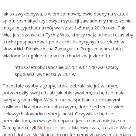
Jak to zwykle bywa, a wiem co mówię, dwie osoby na skutek
splotu rozmaitych życiowych sytuacji zawiadomiły mnie, że nie
mogą przyjechać na mój warsztat 1-5 maja 2019 roku. Tak
więc jest szansa dla Tych z Was, którzy mają ochotę i czas aby
trochę pospacerować po dzikich i tradycyjnych ścieżkach w
słowackich Pieninach i na Zamagurzu. Program warsztatu i
wiadomości ogólne o co w nim chodzi znajdziecie tu:
https://etnobotanicznie.pl/2019/01/28/warsztaty-
spotkania-wycieczki-w-2019/
Pozostałe osoby z grupy, która zebrała się już w lutym,
potwierdziły swój udział i jak obiecywałem, to będzie mała i
sympatyczna ekipa. W sam raz na spotkania z ciekawymi
roślinami i krajobrazem kulturowym, dobre jedzenie i wiele
ciekawych słowackich specjalności. Oczywiście będzie i
permakultura, bo wszystko oparte jest o nasze miejsce na
Zamagurzu czyli
Biotop Lechnica
. Majowy czas, to także Wasz
urlop i dobrze się składa, bo preferujemy w naszych zajęciach