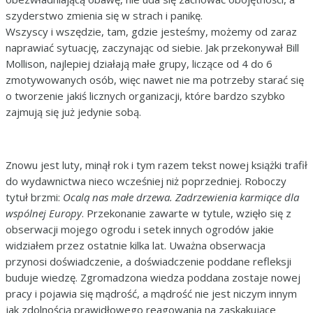
szyderstwo zmienia się w strach i panikę.
Wszyscy i wszędzie, tam, gdzie jesteśmy, możemy od zaraz
naprawiać sytuację, zaczynając od siebie. Jak przekonywał Bill
Mollison, najlepiej działają małe grupy, liczące od 4 do 6
zmotywowanych osób, więc nawet nie ma potrzeby starać się
o tworzenie jakiś licznych organizacji, które bardzo szybko
zajmują się już jedynie sobą.
Znowu jest luty, minął rok i tym razem tekst nowej książki trafił
do wydawnictwa nieco wcześniej niż poprzedniej. Roboczy
tytuł brzmi:
Ocalą nas małe drzewa. Zadrzewienia karmiące dla
wspólnej Europy
. Przekonanie zawarte w tytule, wzięło się z
obserwacji mojego ogrodu i setek innych ogrodów jakie
widziałem przez ostatnie kilka lat. Uważna obserwacja
przynosi doświadczenie, a doświadczenie poddane refleksji
buduje wiedzę. Zgromadzona wiedza poddana zostaje nowej
pracy i pojawia się mądrość, a mądrość nie jest niczym innym
jak zdolnością prawidłowego reagowania na zaskakujące