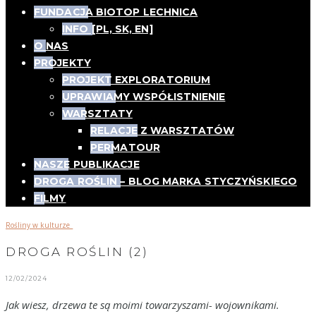
FUNDACJA BIOTOP LECHNICA
INFO [PL, SK, EN]
O NAS
PROJEKTY
PROJEKT EXPLORATORIUM
UPRAWIAMY WSPÓŁISTNIENIE
WARSZTATY
RELACJE Z WARSZTATÓW
PERMATOUR
NASZE PUBLIKACJE
DROGA ROŚLIN – BLOG MARKA STYCZYŃSKIEGO
FILMY
Rośliny w kulturze_
DROGA ROŚLIN (2)
12/02/2024
Jak wiesz, drzewa te są moimi towarzyszami- wojownikami.