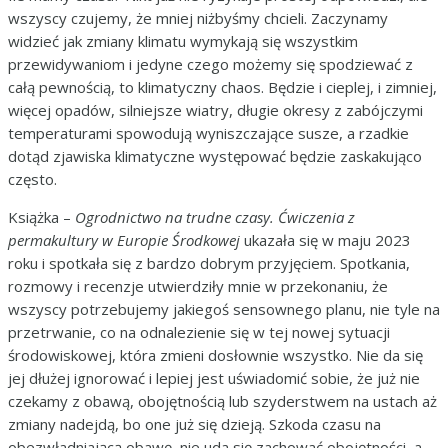
wszyscy czujemy, że mniej niżbyśmy chcieli. Zaczynamy
widzieć jak zmiany klimatu wymykają się wszystkim
przewidywaniom i jedyne czego możemy się spodziewać z
całą pewnością, to klimatyczny chaos. Będzie i cieplej, i zimniej,
więcej opadów, silniejsze wiatry, długie okresy z zabójczymi
temperaturami spowodują wyniszczające susze, a rzadkie
dotąd zjawiska klimatyczne występować będzie zaskakująco
często.
Książka –
Ogrodnictwo na trudne czasy. Ćwiczenia z
permakultury w Europie Środkowej
ukazała się w maju 2023
roku i spotkała się z bardzo dobrym przyjęciem. Spotkania,
rozmowy i recenzje utwierdziły mnie w przekonaniu, że
wszyscy potrzebujemy jakiegoś sensownego planu, nie tyle na
przetrwanie, co na odnalezienie się w tej nowej sytuacji
środowiskowej, która zmieni dosłownie wszystko. Nie da się
jej dłużej ignorować i lepiej jest uświadomić sobie, że już nie
czekamy z obawą, obojętnością lub szyderstwem na ustach aż
zmiany nadejdą, bo one już się dzieją. Szkoda czasu na
obezwładniającą obawę, nie uda się zachować obojętności, a