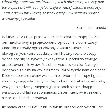
Obrodziły, ponieważ niedawno tu, w ich obecności, wszyscy moi
towarzysze mówili, co myślą i czują o naszej ostatniej podróży.
Teraz drzewa już wiedzą, że kiedy ruszymy w ostatnią podróż,
weźmiemy je ze sobą.
Carlos Castaneda
W lutym 2023 roku pracowałem nad tekstem mojej książki o
permakulturowym projektowaniu ogrodu na trudne czasy.
Chodziło o trwały ogród złożony z wielu różnych nisz
ekologicznych, które zbudują siłami Natury różne biotopy,
składające się na żywotny ekosystem. U podstaw takiego
projektowania, leży uważna obserwacja wzorców Natury i
podążanie za nimi na kawałku ziemi jaki przyszło nam doglądać.
Dobrze dobrane rośliny wieloletnie stworzą biogrupy i gildie,
które uzyskują własną dynamikę i odporność. Aby tak się stało,
wszystko sadzimy i siejemy gęsto, obok siebie, dbając o
warstwowy układ i wspomagając glebę, i cierpliwie czekamy
nie przestając obserwować.
Ile mamy czasu? Nikt już nie ryzykuje prostej odpowiedzi, ale