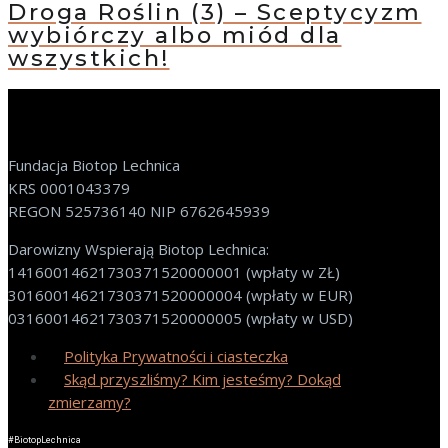
Droga Roślin (3) – Sceptycyzm
wybiórczy albo miód dla
wszystkich!
Fundacja Biotop Lechnica
KRS 0001043379
REGON 525736140 NIP 6762645939
Darowizny Wspierają Biotop Lechnica:
14160014621730371520000001 (wpłaty w ZŁ)
30160014621730371520000004 (wpłaty w EUR)
03160014621730371520000005 (wpłaty w USD)
Polityka Prywatności i ciasteczka
Skąd przyszliśmy? Kim jesteśmy? Dokąd
zmierzamy?
#BiotopLechnica