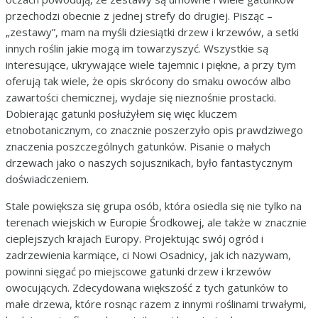
przechodzi obecnie z jednej strefy do drugiej. Pisząc –
„zestawy”, mam na myśli dziesiątki drzew i krzewów, a setki
innych roślin jakie mogą im towarzyszyć. Wszystkie są
interesujące, ukrywające wiele tajemnic i piękne, a przy tym
oferują tak wiele, że opis skrócony do smaku owoców albo
zawartości chemicznej, wydaje się nieznośnie prostacki.
Dobierając gatunki posłużyłem się więc kluczem
etnobotanicznym, co znacznie poszerzyło opis prawdziwego
znaczenia poszczególnych gatunków. Pisanie o małych
drzewach jako o naszych sojusznikach, było fantastycznym
doświadczeniem.
Stale powiększa się grupa osób, która osiedla się nie tylko na
terenach wiejskich w Europie Środkowej, ale także w znacznie
cieplejszych krajach Europy. Projektując swój ogród i
zadrzewienia karmiące, ci Nowi Osadnicy, jak ich nazywam,
powinni sięgać po miejscowe gatunki drzew i krzewów
owocujących. Zdecydowana większość z tych gatunków to
małe drzewa, które rosnąc razem z innymi roślinami trwałymi,