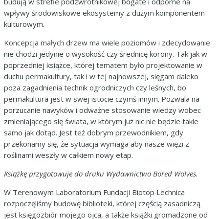
budują w strefie podzwrotnikowej bogate i odporne na
wpływy środowiskowe ekosystemy z dużym komponentem
kulturowym.
Koncepcja małych drzew ma wiele poziomów i zdecydowanie
nie chodzi jedynie o wysokość czy średnicę korony. Tak jak w
poprzedniej książce, której tematem było projektowanie w
duchu permakultury, tak i w tej najnowszej, sięgam daleko
poza zagadnienia technik ogrodniczych czy leśnych, bo
permakultura jest w swej istocie czymś innym. Pozwala na
porzucanie nawyków i odważne stosowanie wiedzy wobec
zmieniającego się świata, w którym już nic nie będzie takie
samo jak dotąd. Jest też dobrym przewodnikiem, gdy
przekonamy się, że sytuacja wymaga aby nasze więzi z
roślinami weszły w całkiem nowy etap.
Książkę przygotowuje do druku Wydawnictwo Bored Wolves.
W Terenowym Laboratorium Fundacji Biotop Lechnica
rozpoczęliśmy budowę biblioteki, której częścią zasadniczą
jest księgozbiór mojego ojca, a także książki gromadzone od