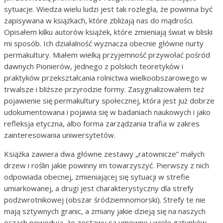
sytuacje. Wiedza wielu ludzi jest tak rozległa, że powinna być
zapisywana w książkach, które zbliżają nas do mądrości.
Opisałem kilku autorów książek, które zmieniają świat w bliski
mi sposób. Ich działalność wyznacza obecnie główne nurty
permakultury. Miałem wielką przyjemność przywołać pośród
dawnych Pionierów, jednego z polskich teoretyków i
praktyków przekształcania rolnictwa wielkoobszarowego w
trwalsze i bliższe przyrodzie formy. Zasygnalizowałem też
pojawienie się permakultury społecznej, która jest już dobrze
udokumentowana i pojawia się w badaniach naukowych i jako
refleksja etyczna, albo forma zarządzania trafia w zakres
zainteresowania uniwersytetów.
Książka zawiera dwa główne zestawy „ratownicze” małych
drzew i roślin jakie powinny im towarzyszyć. Pierwszy z nich
odpowiada obecnej, zmieniającej się sytuacji w strefie
umiarkowanej, a drugi jest charakterystyczny dla strefy
podzwrotnikowej (obszar śródziemnomorski). Strefy te nie
mają sztywnych granic, a zmiany jakie dzieją się na naszych
oczach powodują, że zestawy są umowne i wiele gatunków