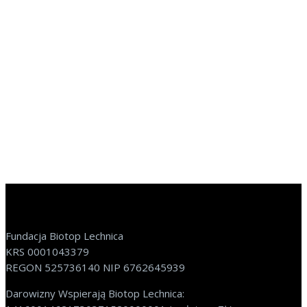
Fundacja Biotop Lechnica
KRS 0001043379
REGON 525736140 NIP 6762645939
Darowizny Wspierają Biotop Lechnica: