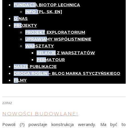
FUNDACJA BIOTOP LECHNICA
INFO [PL, SK, EN]
O NAS
PROJEKTY
PROJEKT EXPLORATORIUM
UPRAWIAMY WSPÓŁISTNIENIE
WARSZTATY
RELACJE Z WARSZTATÓW
PERMATOUR
NASZE PUBLIKACJE
DROGA ROŚLIN – BLOG MARKA STYCZYŃSKIEGO
FILMY
remont
22
PAŹ
NOWOŚCI BUDOWLANE!
Powoli (?) powstaje konstrukcja werandy. Ma być to