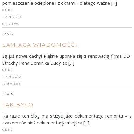
pomieszczenie ocieplone i z oknami… dlatego ważne [...]
0
LIKE
1 MIN READ
676 VIEWS
27
WRZ
ŁAMIĄCA WIADOMOŚĆ!
Są już nowe dachy! Pięknie uporała się z renowacją firma DD-
Strechy Pana Dominika Dudy ze [...]
0
LIKE
1 MIN READ
1048 VIEWS
22
WRZ
TAK BYŁO
Na razie ten blog ma służyć jako dokumentacja remontu – z
czasem również dokumentacja miejsca [...]
0
LIKE