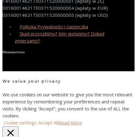
14160014621730371520000001 (wpłaty w ZŁ)
30160014621730371520000004 (wpłaty w EUR)
03160014621730371520000005 (wpłaty w USD)
Polityka Prywatności i ciasteczka
Skąd przyszliśmy? Kim jesteśmy? Dokąd
zmierzamy?
#BiotopLechnica
We value your privacy
We use cookies on our website to give you the most relevant
experience by remembering your preferences and repeat
visits. By clicking “Accept”, you consent to the use of ALL the
cookies.
Cookie settings
Accept All
Read More