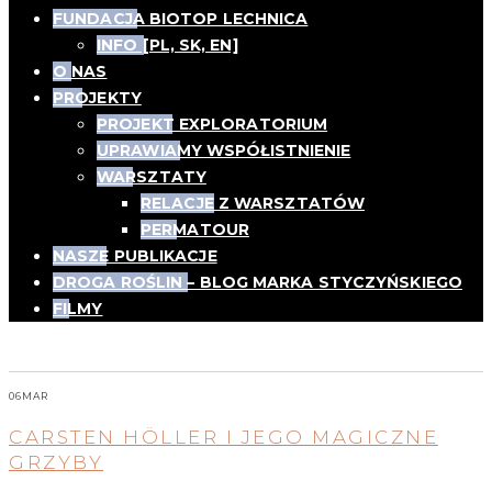
FUNDACJA BIOTOP LECHNICA
INFO [PL, SK, EN]
O NAS
PROJEKTY
PROJEKT EXPLORATORIUM
UPRAWIAMY WSPÓŁISTNIENIE
WARSZTATY
RELACJE Z WARSZTATÓW
PERMATOUR
NASZE PUBLIKACJE
DROGA ROŚLIN – BLOG MARKA STYCZYŃSKIEGO
FILMY
Tag:
Sztokholm
06
MAR
CARSTEN HÖLLER I JEGO MAGICZNE
GRZYBY