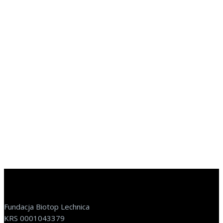
Fundacja Biotop Lechnica
KRS 0001043379