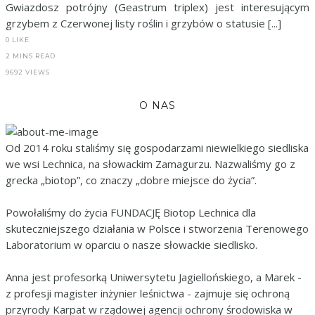
Gwiazdosz potrójny (Geastrum triplex) jest interesującym
grzybem z Czerwonej listy roślin i grzybów o statusie [...]
0
LIKE
2 MINS READ
9692 VIEWS
O NAS
Od 2014 roku staliśmy się gospodarzami niewielkiego siedliska
we wsi Lechnica, na słowackim Zamagurzu. Nazwaliśmy go z
grecka „biotop”, co znaczy „dobre miejsce do życia”.
Powołaliśmy do życia FUNDACJĘ Biotop Lechnica dla
skuteczniejszego działania w Polsce i stworzenia Terenowego
Laboratorium w oparciu o nasze słowackie siedlisko.
Anna jest profesorką Uniwersytetu Jagiellońskiego, a Marek -
z profesji magister inżynier leśnictwa - zajmuje się ochroną
przyrody Karpat w rządowej agencji ochrony środowiska w