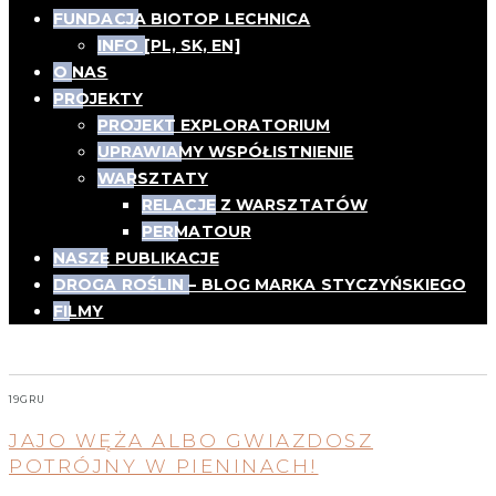
FUNDACJA BIOTOP LECHNICA
INFO [PL, SK, EN]
O NAS
PROJEKTY
PROJEKT EXPLORATORIUM
UPRAWIAMY WSPÓŁISTNIENIE
WARSZTATY
RELACJE Z WARSZTATÓW
PERMATOUR
NASZE PUBLIKACJE
DROGA ROŚLIN – BLOG MARKA STYCZYŃSKIEGO
FILMY
Tag:
gniazdosz_rdzawy
19
GRU
JAJO WĘŻA ALBO GWIAZDOSZ
POTRÓJNY W PIENINACH!