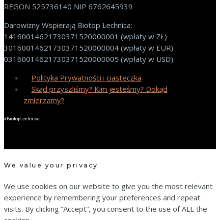
REGON 525736140 NIP 6762645939
Darowizny Wspierają Biotop Lechnica:
14160014621730371520000001 (wpłaty w ZŁ)
30160014621730371520000004 (wpłaty w EUR)
03160014621730371520000005 (wpłaty w USD)
Polityka Prywatności i ciasteczka
Skąd przyszliśmy? Kim jesteśmy? Dokąd
zmierzamy?
#BiotopLechnica
We value your privacy
We use cookies on our website to give you the most relevant
experience by remembering your preferences and repeat
visits. By clicking “Accept”, you consent to the use of ALL the