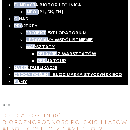
FUNDACJA BIOTOP LECHNICA
INFO [PL, SK, EN]
O NAS
PROJEKTY
PROJEKT EXPLORATORIUM
UPRAWIAMY WSPÓŁISTNIENIE
WARSZTATY
RELACJE Z WARSZTATÓW
PERMATOUR
NASZE PUBLIKACJE
DROGA ROŚLIN – BLOG MARKA STYCZYŃSKIEGO
FILMY
Tag:
bioróżnorodność
15
KWI
DROGA ROŚLIN (8)
BIORÓŻNORODNOŚĆ POLSKICH LASÓW
ALBO – CZY LECI Z NAMI PILOT?