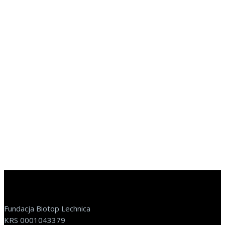
Fundacja Biotop Lechnica
KRS 0001043379