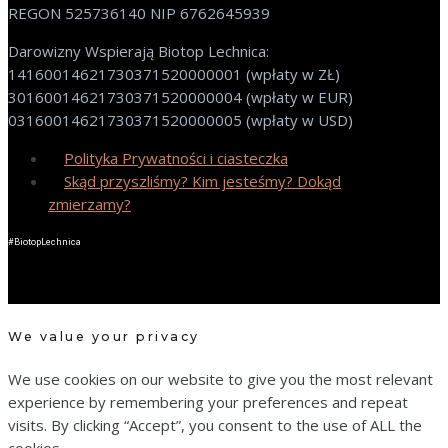
REGON 525736140 NIP 6762645939
Darowizny Wspierają Biotop Lechnica:
14160014621730371520000001 (wpłaty w ZŁ)
30160014621730371520000004 (wpłaty w EUR)
03160014621730371520000005 (wpłaty w USD)
Polityka Prywatności i ciasteczka
Skąd przyszliśmy? Kim jesteśmy? Dokąd
zmierzamy?
#BiotopLechnica
We value your privacy
We use cookies on our website to give you the most relevant
experience by remembering your preferences and repeat
visits. By clicking “Accept”, you consent to the use of ALL the