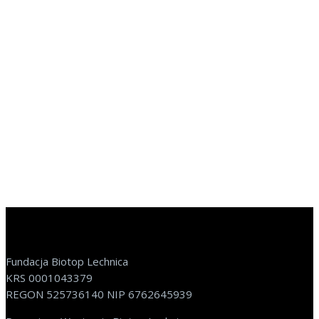
Fundacja Biotop Lechnica
KRS 0001043379
REGON 525736140 NIP 6762645939