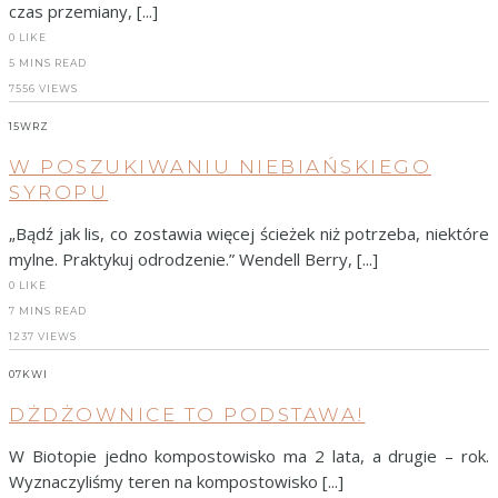
czas przemiany, [...]
0
LIKE
5 MINS READ
7556 VIEWS
15
WRZ
W POSZUKIWANIU NIEBIAŃSKIEGO
SYROPU
„Bądź jak lis, co zostawia więcej ścieżek niż potrzeba, niektóre
mylne. Praktykuj odrodzenie.” Wendell Berry, [...]
0
LIKE
7 MINS READ
1237 VIEWS
07
KWI
DŻDŻOWNICE TO PODSTAWA!
W Biotopie jedno kompostowisko ma 2 lata, a drugie – rok.
Wyznaczyliśmy teren na kompostowisko [...]