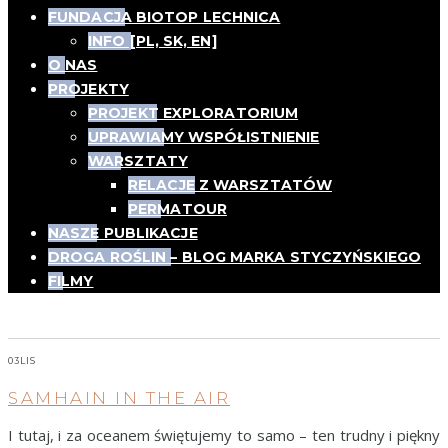
FUNDACJA BIOTOP LECHNICA
INFO [PL, SK, EN]
O NAS
PROJEKTY
PROJEKT EXPLORATORIUM
UPRAWIAMY WSPÓŁISTNIENIE
WARSZTATY
RELACJE Z WARSZTATÓW
PERMATOUR
NASZE PUBLIKACJE
DROGA ROŚLIN – BLOG MARKA STYCZYŃSKIEGO
FILMY
permakultura
03
LIS
SAMHAIN IN THE AIR
I tutaj, i za oceanem świętujemy to samo – ten trudny i piękny