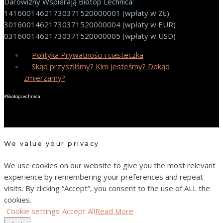
Darowizny Wspierają Biotop Lechnica:
14160014621730371520000001 (wpłaty w ZŁ)
30160014621730371520000004 (wpłaty w EUR)
03160014621730371520000005 (wpłaty w USD)
Polityka Prywatności i ciasteczka
Skąd przyszliśmy? Kim jesteśmy? Dokąd
zmierzamy?
#BiotopLechnica
We value your privacy
We use cookies on our website to give you the most relevant
experience by remembering your preferences and repeat
visits. By clicking “Accept”, you consent to the use of ALL the
cookies.
Cookie settings
Accept All
Read More