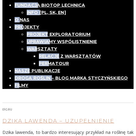
FUNDACJA BIOTOP LECHNICA
INFO [PL, SK, EN]
O NAS
PROJEKTY
PROJEKT EXPLORATORIUM
UPRAWIAMY WSPÓŁISTNIENIE
WARSZTATY
RELACJE Z WARSZTATÓW
PERMATOUR
NASZE PUBLIKACJE
DROGA ROŚLIN – BLOG MARKA STYCZYŃSKIEGO
FILMY
herbatki
01
GRU
DZIKA LAWENDA – UZUPEŁNIENIE
Dzika lawenda, to bardzo interesujący przykład na roślinę tak