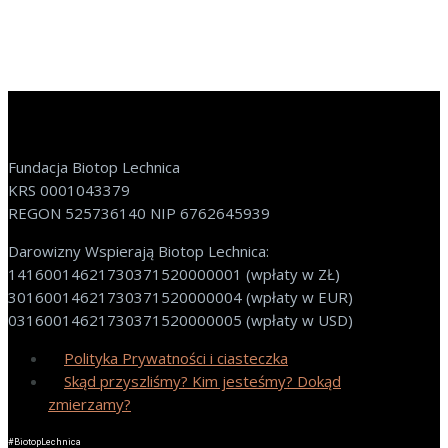
Fundacja Biotop Lechnica
KRS 0001043379
REGON 525736140 NIP 6762645939
Darowizny Wspierają Biotop Lechnica:
14160014621730371520000001 (wpłaty w ZŁ)
30160014621730371520000004 (wpłaty w EUR)
03160014621730371520000005 (wpłaty w USD)
Polityka Prywatności i ciasteczka
Skąd przyszliśmy? Kim jesteśmy? Dokąd
zmierzamy?
#BiotopLechnica