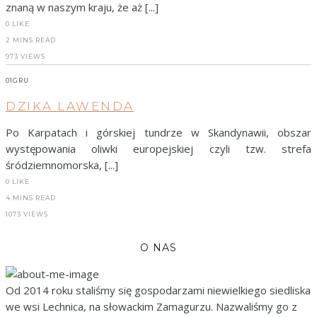
znaną w naszym kraju, że aż [...]
0
LIKE
2 MINS READ
973 VIEWS
01
GRU
DZIKA LAWENDA
Po Karpatach i górskiej tundrze w Skandynawii, obszar
występowania oliwki europejskiej czyli tzw. strefa
śródziemnomorska, [...]
0
LIKE
4 MINS READ
1073 VIEWS
O NAS
Od 2014 roku staliśmy się gospodarzami niewielkiego siedliska
we wsi Lechnica, na słowackim Zamagurzu. Nazwaliśmy go z