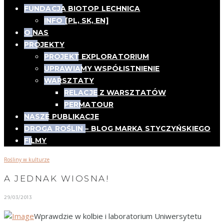
FUNDACJA BIOTOP LECHNICA
INFO [PL, SK, EN]
O NAS
PROJEKTY
PROJEKT EXPLORATORIUM
UPRAWIAMY WSPÓŁISTNIENIE
WARSZTATY
RELACJE Z WARSZTATÓW
PERMATOUR
NASZE PUBLIKACJE
DROGA ROŚLIN – BLOG MARKA STYCZYŃSKIEGO
FILMY
Rośliny w kulturze
A JEDNAK WIOSNA!
29/03/2013
Wprawdzie w kolbie i laboratorium Uniwersytetu