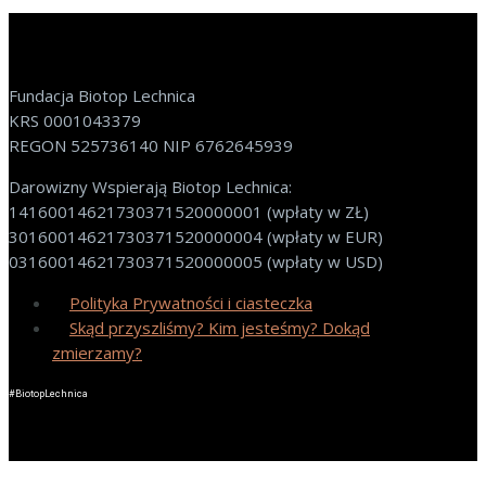
Fundacja Biotop Lechnica
KRS 0001043379
REGON 525736140 NIP 6762645939
Darowizny Wspierają Biotop Lechnica:
14160014621730371520000001 (wpłaty w ZŁ)
30160014621730371520000004 (wpłaty w EUR)
03160014621730371520000005 (wpłaty w USD)
Polityka Prywatności i ciasteczka
Skąd przyszliśmy? Kim jesteśmy? Dokąd
zmierzamy?
#BiotopLechnica