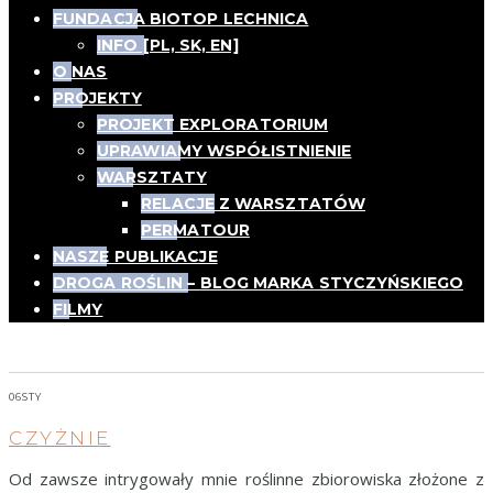
FUNDACJA BIOTOP LECHNICA
INFO [PL, SK, EN]
O NAS
PROJEKTY
PROJEKT EXPLORATORIUM
UPRAWIAMY WSPÓŁISTNIENIE
WARSZTATY
RELACJE Z WARSZTATÓW
PERMATOUR
NASZE PUBLIKACJE
DROGA ROŚLIN – BLOG MARKA STYCZYŃSKIEGO
FILMY
Tag:
głogi
06
STY
CZYŻNIE
Od zawsze intrygowały mnie roślinne zbiorowiska złożone z