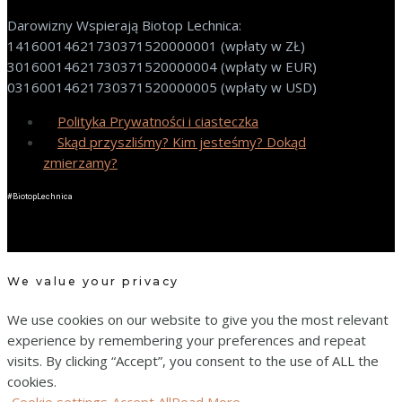
Darowizny Wspierają Biotop Lechnica:
14160014621730371520000001 (wpłaty w ZŁ)
30160014621730371520000004 (wpłaty w EUR)
03160014621730371520000005 (wpłaty w USD)
Polityka Prywatności i ciasteczka
Skąd przyszliśmy? Kim jesteśmy? Dokąd
zmierzamy?
#BiotopLechnica
We value your privacy
We use cookies on our website to give you the most relevant
experience by remembering your preferences and repeat
visits. By clicking “Accept”, you consent to the use of ALL the
cookies.