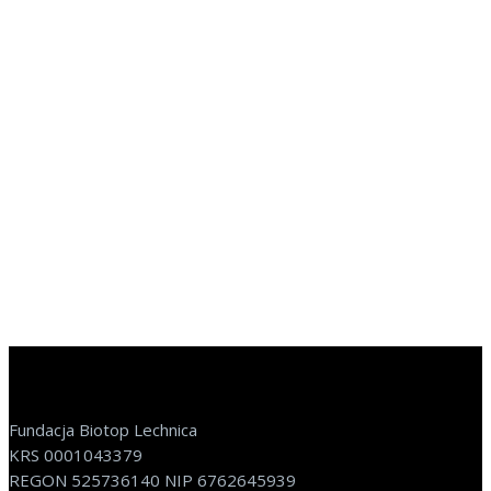
Fundacja Biotop Lechnica
KRS 0001043379
REGON 525736140 NIP 6762645939