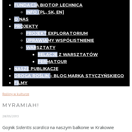
FUNDACJA BIOTOP LECHNICA
INFO [PL, SK, EN]
O NAS
PROJEKTY
PROJEKT EXPLORATORIUM
UPRAWIAMY WSPÓŁISTNIENIE
WARSZTATY
RELACJE Z WARSZTATÓW
PERMATOUR
NASZE PUBLIKACJE
DROGA ROŚLIN – BLOG MARKA STYCZYŃSKIEGO
FILMY
Rośliny w kulturze
MYRAMIAH!
28/05/2013
Gojnik
Sideritis scardica
na naszym balkonie w Krakowie