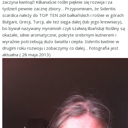
zaczyna kwitnąć! Kilkanaście roślin pięknie się rozwija i za
tydzień pewnie zacznę zbiory… Przypominam, że Sideritis
scardica należy do TOP TEN ziół bałkańskich i rośnie w górach
Bułgarii, Grecji, Turcji, ale też sięga dalej (lub jego krewniacy),
bo bywał nazywany
myramiah
czyli szałwią libańską! Rośliny są
okazałe, silnie aromatyczne, pokryte srebrnym kutnerem i
wyraźnie potrzebują dużo światła i ciepła.
Sideritis
kwitnie w
drugim roku rozwoju i zobaczymy co dalej… Fotografia jest
aktualna ( 28 maja 2013)