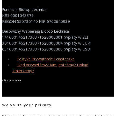
Fundacja Biotop Lechnica
KRS 0001043379
REGON 525736140 NIP 6762645939
Darowizny Wspierają Biotop Lechnica:
14160014621730371520000001 (wpłaty w ZŁ)
30160014621730371520000004 (wpłaty w EUR)
03160014621730371520000005 (wpłaty w USD)
Polityka Prywatności i ciasteczka
Skąd przyszliśmy? Kim jesteśmy? Dokąd
zmierzamy?
#BiotopLechnica
We value your privacy