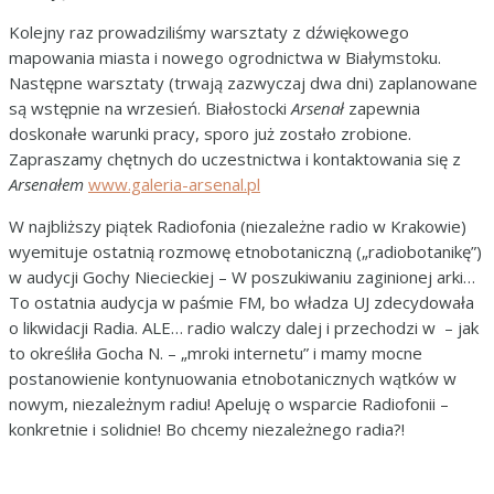
Kolejny raz prowadziliśmy warsztaty z dźwiękowego
mapowania miasta i nowego ogrodnictwa w Białymstoku.
Następne warsztaty (trwają zazwyczaj dwa dni) zaplanowane
są wstępnie na wrzesień. Białostocki
Arsenał
zapewnia
doskonałe warunki pracy, sporo już zostało zrobione.
Zapraszamy chętnych do uczestnictwa i kontaktowania się z
Arsenałem
www.galeria-arsenal.pl
W najbliższy piątek Radiofonia (niezależne radio w Krakowie)
wyemituje ostatnią rozmowę etnobotaniczną („radiobotanikę”)
w audycji Gochy Niecieckiej – W poszukiwaniu zaginionej arki…
To ostatnia audycja w paśmie FM, bo władza UJ zdecydowała
o likwidacji Radia. ALE… radio walczy dalej i przechodzi w – jak
to określiła Gocha N. – „mroki internetu” i mamy mocne
postanowienie kontynuowania etnobotanicznych wątków w
nowym, niezależnym radiu! Apeluję o wsparcie Radiofonii –
konkretnie i solidnie! Bo chcemy niezależnego radia?!