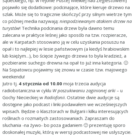
Sądeckiego, np. w rejonie Pustej Wielkiej nad Żegiestowem)
pojawiło się dodatkowe: podcinające, które kieruje drzewo na
szlak. Może się to tragicznie skończyć przy silnym wietrze tym
co później media nazywają:
niespodziewanym atakiem drzew na
turystów
! Technika podcinania drzew była dawno temu
zalecana w praktyce leśnej jako sposób na tzw. rozpieracze,
ale w Karpatach stosowano ją w celu uzyskania posuszu na
opał i to najlepiej w lesie państwowym (a kiedyś hrabiowskim
lub księżym…), bo ścięcie żywego drzewa to była kradzież, a
pozbieranie suchego drewna na opał to już inna kategoria. 🙂
Na Sopatowcu pojawimy się znowu w czasie tzw. majowego
weekendu!
Jutro tj.
4 stycznia od 10.00
moja trzecia audycja
radiobotaniczna w cyklu
W poszukiwaniu zaginionej arki
– u
Gochy Niecieckiej w
Radiofonii
. Ostatnie dwie audycje są
dostępne jako podcast i linki podawałem we wcześniejszych
wpisach. Będzie o klasztorach w Bułgarii i kilku interesujących
roślinach o rozmaitych zastosowaniach. Zapraszam do
słuchania -na żywo- bo poza gadaniem 🙂 prezentuję sporo
doskonałej muzyki, którą w wersji podcastowej nie usłyszycie.