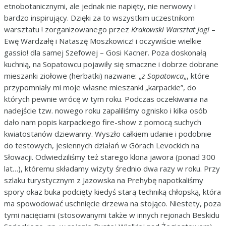
etnobotanicznymi, ale jednak nie napięty, nie nerwowy i
bardzo inspirujący. Dzięki za to wszystkim uczestnikom
warsztatu ! zorganizowanego przez
Krakowski Warsztat Jogi
–
Ewę Wardzałę i Nataszę Moszkowicz! i oczywiście wielkie
gassio! dla samej Szefowej – Gosi Kacner. Poza doskonałą
kuchnią, na Sopatowcu pojawiły się smaczne i dobrze dobrane
mieszanki ziołowe (herbatki) nazwane: „
z Sopatowca
„, które
przypomniały mi moje własne mieszanki „karpackie”, do
których pewnie wrócę w tym roku. Podczas oczekiwania na
nadejście tzw. nowego roku zapaliliśmy ognisko i kilka osób
dało nam popis karpackiego fire-show z pomocą suchych
kwiatostanów dziewanny. Wyszło całkiem udanie i podobnie
do testowych, jesiennych działań w Górach Levockich na
Słowacji. Odwiedziliśmy też starego klona jawora (ponad 300
lat…), któremu składamy wizyty średnio dwa razy w roku. Przy
szlaku turystycznym z Jazowska na Prehybę napotkaliśmy
spory okaz buka podcięty kiedyś starą techniką chłopską, która
ma spowodować uschnięcie drzewa na stojąco. Niestety, poza
tymi nacięciami (stosowanymi także w innych rejonach Beskidu