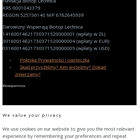
Fundacja Biotop Lechnica
KRS 0001043379
REGON 525736140 NIP 6762645939
Darowizny Wspierają Biotop Lechnica:
14160014621730371520000001 (wpłaty w ZŁ)
30160014621730371520000004 (wpłaty w EUR)
03160014621730371520000005 (wpłaty w USD)
Polityka Prywatności i ciasteczka
Skąd przyszliśmy? Kim jesteśmy? Dokąd
zmierzamy?
#BiotopLechnica
We value your privacy
We use cookies on our website to give you the most relevant
experience by remembering your preferences and repeat