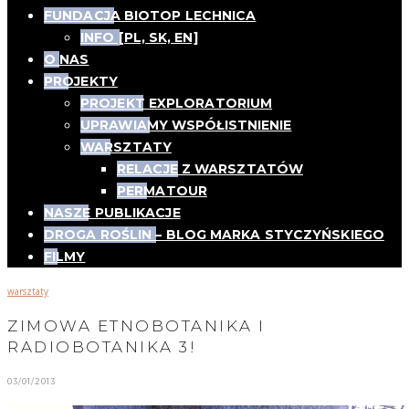
FUNDACJA BIOTOP LECHNICA
INFO [PL, SK, EN]
O NAS
PROJEKTY
PROJEKT EXPLORATORIUM
UPRAWIAMY WSPÓŁISTNIENIE
WARSZTATY
RELACJE Z WARSZTATÓW
PERMATOUR
NASZE PUBLIKACJE
DROGA ROŚLIN – BLOG MARKA STYCZYŃSKIEGO
FILMY
warsztaty
ZIMOWA ETNOBOTANIKA I
RADIOBOTANIKA 3!
03/01/2013