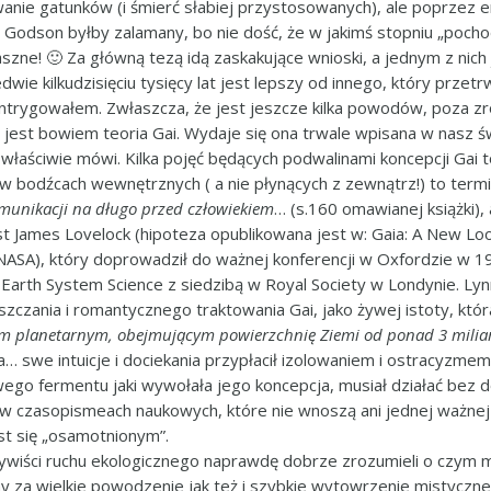
wanie gatunków (i śmierć słabiej przystosowanych), ale poprzez
ł Godson byłby zalamany, bo nie dość, że w jakimś stopniu „pocho
raszne! 🙂 Za główną tezą idą zaskakujące wnioski, a jednym z nic
wie kilkudzisięciu tysięcy lat jest lepszy od innego, który przetrw
zaintrygowałem. Zwłaszcza, że jest jeszcze kilka powodów, poza z
jest bowiem teoria Gai. Wydaje się ona trwale wpisana w nasz św
właściwie mówi. Kilka pojęć będących podwalinami koncepcji Gai to
 w bodźcach wewnętrznych ( a nie płynących z zewnątrz!) to term
komunikacji na długo przed człowiekiem
… (s.160 omawianej książki), 
 James Lovelock (hipoteza opublikowana jest w: Gaia: A New Look 
NASA), który doprowadził do ważnej konferencji w Oxfordzie w 19
Earth System Science z siedzibą w Royal Society w Londynie. Lynn
czania i romantycznego traktowania Gai, jako żywej istoty, która
iem planetarnym, obejmującym powierzchnię Ziemi od ponad 3 miliar
a… swe intuicje i dociekania przypłacił izolowaniem i ostracyzm
go fermentu jaki wywołała jego koncepcja, musiał działać bez do
 w czasopismeach naukowych, które nie wnoszą ani jednej ważnej o
est się „osamotnionym”.
ywiści ruchu ekologicznego naprawdę dobrze zrozumieli o czym 
ny za wielkie powodzenie jak też i szybkie wytowrzenie mistyczne