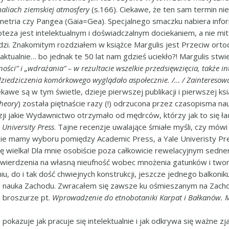
liach ziemskiej atmosfery
(s.166). Ciekawe, że ten sam termin 
metria czy Pangea (Gaia=Gea). Specjalnego smaczku nabiera inform
teza jest intelektualnym i doświadczalnym dociekaniem, a nie mit
ludzi. Znakomitym rozdziałem w książce Margulis jest Przeciw ortod
s aktualnie… bo jednak te 50 lat nam gdzieś uciekło?! Margulis stw
ości” i „wdrażania” – w rezultacie wszelkie przedsięwzięcia, także 
 dziedziczenia komórkowego wyglądało aspołecznie. /… / Zainteres
kawe są w tym świetle, dzieje pierwszej publikacji i pierwszej ksią
heory
) została piętnaście razy (!) odrzucona przez czasopisma n
ji jakie Wydawnictwo otrzymało od mędrców, którzy jak to się ładn
 University Press
. Tajne recenzje uwalające śmiałe myśli, czy mówi
nie mamy wyboru pomiędzy Academic Press, a Yale Univeristy Pres
dę wielka! Dla mnie osobiście poza całkowicie rewelacyjnym sedne
wierdzenia na własną nieufność wobec mnożenia gatunków i tworz
, do i tak dość chwiejnych konstrukcji, jeszcze jednego balkoni
ka nauka Zachodu. Zwracałem się zawsze ku ośmieszanym na Zacho
j broszurze pt.
Wprowadzenie do etnobotaniki Karpat i Bałkanów. M
okazuje jak pracuje się intelektualnie i jak odkrywa się ważne zj