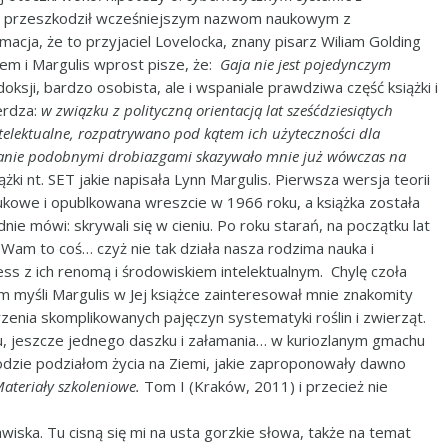
nie przeszkodził wcześniejszym nazwom naukowym z
acja, że to przyjaciel Lovelocka, znany pisarz Wiliam Golding
em i Margulis wprost pisze, że:
Gaja nie jest pojedynczym
oksji, bardzo osobista, ale i wspaniale prawdziwa część książki i
ierdza:
w związku z polityczną orientacją lat sześćdziesiątych
intelektualne, rozpatrywano pod kątem ich użyteczności dla
owanie podobnymi drobiazgami skazywało mnie już wówczas na
żki nt. SET jakie napisała Lynn Margulis. Pierwsza wersja teorii
aukowe i opublkowana wreszcie w 1966 roku, a książka została
ie mówi: skrywali się w cieniu. Po roku starań, na początku lat
 Wam to coś… czyż nie tak działa nasza rodzima nauka i
s z ich renomą i środowiskiem intelektualnym. Chylę czoła
m myśli Margulis w Jej książce zainteresował mnie znakomity
enia skomplikowanych pajęczyn systematyki roślin i zwierząt.
ku, jeszcze jednego daszku i załamania… w kuriozlanym gmachu
dzie podziałom życia na Ziemi, jakie zaproponowały dawno
ateriały szkoleniowe.
Tom I (Kraków, 2011) i przecież nie
awiska. Tu cisną się mi na usta gorzkie słowa, także na temat