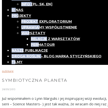
INFO [PL, SK, EN]
O NAS
PROJEKTY
PROJEKT EXPLORATORIUM
UPRAWIAMY WSPÓŁISTNIENIE
WARSZTATY
RELACJE Z WARSZTATÓW
PERMATOUR
NASZE PUBLIKACJE
DROGA ROŚLIN – BLOG MARKA STYCZYŃSKIEGO
FILMY
publikacje
SYMBIOTYCZNA PLANETA
28/09/2013
Już wspominałem o Lynn Margulis i jej inspirującej wizji ewolucji,
serii – Science Masters- ) jest tak ważna, że wracam do niej ra