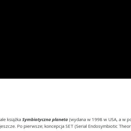
 ale książka
Symbiotyczna planeta
(wydana w 1998 w USA, a w po
z jeszcze. Po pierwsze; koncepcja SET (Serial Endosymbiotic Theor