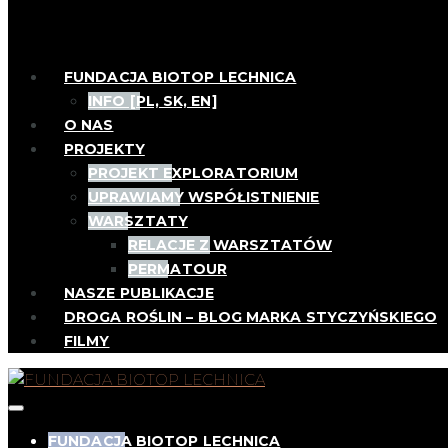
FUNDACJA BIOTOP LECHNICA
INFO [PL, SK, EN]
O NAS
PROJEKTY
PROJEKT EXPLORATORIUM
UPRAWIAMY WSPÓŁISTNIENIE
WARSZTATY
RELACJE Z WARSZTATÓW
PERMATOUR
NASZE PUBLIKACJE
DROGA ROŚLIN – BLOG MARKA STYCZYŃSKIEGO
FILMY
FUNDACJA BIOTOP LECHNICA