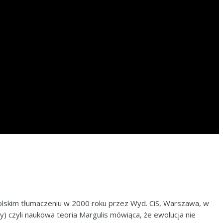
lskim tłumaczeniu w 2000 roku przez Wyd. CiS, Warszawa, w
y) czyli naukowa teoria Margulis mówiąca, że ewolucja nie