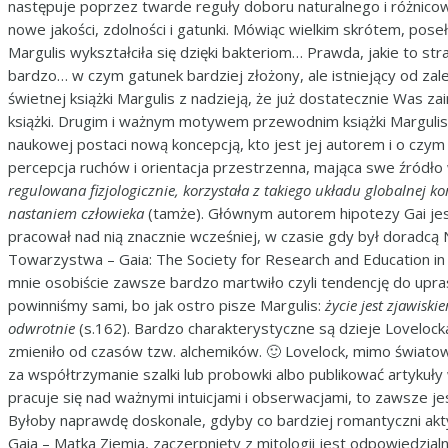
następuje poprzez twarde reguły doboru naturalnego i różnico
nowe jakości, zdolności i gatunki. Mówiąc wielkim skrótem, pose
Margulis wykształciła się dzięki bakteriom… Prawda, jakie to st
bardzo… w czym gatunek bardziej złożony, ale istniejący od zaled
świetnej książki Margulis z nadzieją, że już dostatecznie Was 
książki. Drugim i ważnym motywem przewodnim książki Margulis 
naukowej postaci nową koncepcją, kto jest jej autorem i o czym 
percepcja ruchów i orientacja przestrzenna, mająca swe źródło
regulowana fizjologicznie, korzystała z takiego układu globalnej 
nastaniem człowieka
(tamże). Głównym autorem hipotezy Gai jest
pracował nad nią znacznie wcześniej, w czasie gdy był doradcą 
Towarzystwa – Gaia: The Society for Research and Education in 
mnie osobiście zawsze bardzo martwiło czyli tendencję do uprasz
powinniśmy sami, bo jak ostro pisze Margulis:
życie jest zjawisk
odwrotnie
(s.162). Bardzo charakterystyczne są dzieje Lovelock
zmieniło od czasów tzw. alchemików. 🙂 Lovelock, mimo światowe
za współtrzymanie szalki lub probowki albo publikować artykuły
pracuje się nad ważnymi intuicjami i obserwacjami, to zawsze j
Byłoby naprawdę doskonale, gdyby co bardziej romantyczni akt
Gaia – Matka Ziemia, zaczerpnięty z mitologii jest odpowiedzial