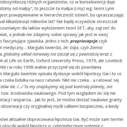
 endosymbiozę różnych organizmów, co w konsekwencji daje
dzimy od małpy”, to jeszcze ta małpa (i my) wg. teorii Lynn
h jest powątpiewanie w hierarchiczność istnień, bo upraszaczając
ał kilkadziesiąt milionów lat? Nie będę oczywiście streszczał
rozumiałym dla laików wyłożeniem teorii SET, aby zajrzeć do
iat, a jednak nie zdajemy sobie sprawy jak jest w swej
 fascynujące zjawiska. Jedno z nich:
propriocepcja
czyli
in medyczny… Margulis twierdzi, że:
Gaja, czyli Ziemia
a:
globalny układ nerwowy nie zaczął się z pewnością wraz z
at Life on Earth, Oxford University Press, 1979, ale Lovelock
96 i w roku 1998 walnie przyczynił się do powołania
 Margulis świetnie opisała dyskusje wokół hipotezy Gai i to co
 czeka bidulka na nasz ratunek. Nikt nie czeka… a ratować się
dów lat. /…/ To my znajdujemy się pod kontrolą planety, nie
em tzw. środowiska naukowego. Pod tym względem nic się nie
tacji i wsparcia… Jak to jest, że można dostać naukowe granty
bserwacji czy oryginalnej myśli całkiem bezpiecznie, a kiedy
mówi aktualnie dopracowana hipoteza Gai. Być może sam termin
j otoczki wokół hipotezy o:
cybernetycznym systemie z