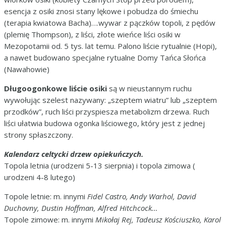
esencja z osiki znosi stany lękowe i pobudza do śmiechu
(terapia kwiatowa Bacha)….wywar z pączków topoli, z pędów
(plemię Thompson), z liści, złote wieńce liści osiki w
Mezopotamii od. 5 tys. lat temu. Palono liście rytualnie (Hopi),
a nawet budowano specjalne rytualne Domy Tańca Słońca
(Nawahowie)
Długoogonkowe liście osiki
są w nieustannym ruchu
wywołując szelest nazywany: „szeptem wiatru” lub „szeptem
przodków”, ruch liści przyspiesza metabolizm drzewa. Ruch
liści ułatwia budowa ogonka liściowego, który jest z jednej
strony spłaszczony.
Kalendarz celtycki drzew opiekuńczych.
Topola letnia (urodzeni 5-13 sierpnia) i topola zimowa (
urodzeni 4-8 lutego)
Topole letnie: m. innymi
Fidel Castro, Andy Warhol, David
Duchovny, Dustin Hoffman, Alfred Hitchcock…
Topole zimowe: m. innymi
Mikołaj Rej, Tadeusz Kościuszko, Karol