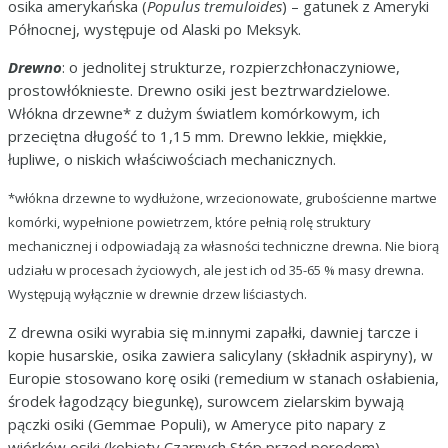
osika amerykańska (
Populus tremuloides
) – gatunek z Ameryki
Północnej, występuje od Alaski po Meksyk.
Drewno
: o jednolitej strukturze, rozpierzchłonaczyniowe,
prostowłóknieste. Drewno osiki jest beztrwardzielowe.
Włókna drzewne* z dużym światlem komórkowym, ich
przeciętna długość to 1,15 mm. Drewno lekkie, miękkie,
łupliwe, o niskich właściwościach mechanicznych.
*włókna drzewne to wydłużone, wrzecionowate, grubościenne martwe
komórki, wypełnione powietrzem, które pełnią rolę struktury
mechanicznej i odpowiadają za własności techniczne drewna. Nie biorą
udziału w procesach życiowych, ale jest ich od 35-65 % masy drewna.
Występują wyłącznie w drewnie drzew liściastych.
Z drewna osiki wyrabia się m.innymi zapałki, dawniej tarcze i
kopie husarskie, osika zawiera salicylany (składnik aspiryny), w
Europie stosowano korę osiki (remedium w stanach osłabienia,
środek łagodzący biegunkę), surowcem zielarskim bywają
pączki osiki (Gemmae Populi), w Ameryce pito napary z
wiórków osiki (kobiety Czarnych Stóp przed porodem),