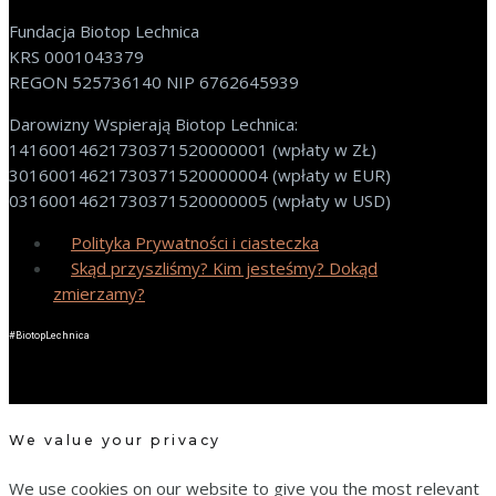
Fundacja Biotop Lechnica
KRS 0001043379
REGON 525736140 NIP 6762645939
Darowizny Wspierają Biotop Lechnica:
14160014621730371520000001 (wpłaty w ZŁ)
30160014621730371520000004 (wpłaty w EUR)
03160014621730371520000005 (wpłaty w USD)
Polityka Prywatności i ciasteczka
Skąd przyszliśmy? Kim jesteśmy? Dokąd
zmierzamy?
#BiotopLechnica
We value your privacy
We use cookies on our website to give you the most relevant