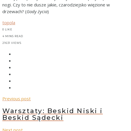
nogi. Czy to nie dusze jakie, czarodziejsko więzione w
drzewach? (
Gody życia
)
topola
0
LIKE
4 MINS READ
21631 VIEWS
Previous post
Warsztaty: Beskid Niski i
Beskid Sądecki
Next post