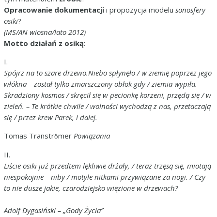
Opracowanie dokumentacji
i propozycja modelu
sonosfery
osiki
?
(MS/AN wiosna/lato 2012)
Motto działań z osiką
:
I.
Spójrz na to szare drzewo.Niebo spłynęło / w ziemię poprzez jego
włókna – został tylko zmarszczony obłok gdy / ziemia wypiła.
Skradziony kosmos / skręcił się w pecionkę korzeni, przędą się / w
zieleń. – Te krótkie chwile / wolności wychodzą z nas, przetaczają
się / przez krew Parek, i dalej.
Tomas Transtr
mer
Powiązania
ö
II.
Liście osiki już przedtem lękliwie drżały, / teraz trzęsą się, miotają
niespokojnie – niby / motyle nitkami przywiązane za nogi. / Czy
to nie dusze jakie, czarodziejsko więzione w drzewach?
Adolf Dygasiński – „Gody Życia”