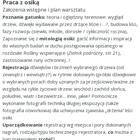
Praca z osiką
Założenia wstępne i plan warsztatu
Poznanie gatunku
: teoria i oględziny terenowe: wygląd
drzew, dźwięki wydawane przez drżące liście i …?, budowa liści,
fazy rozwoju (siewki, młode, dorosłe / cykliczność roczna),
Zapoznanie się z
mitologią osiki
: garść informacji i inspiracji
do własnych badań w duchu postępowania opisanego w
rozdziale Rośliny wspierające (
Zielnik podróżny
, str.21),
zastosowanie runy ochronnej…!
Rejestracja
dźwięków i brzmień wybranego drzewa (od
zewnątrz i wewnątrz?) w rytmie dobowym (próbki dźwiękowe
o wybranych porach doby uznanych za przejściowe/ważne ze
względu na cykle życiowe drzew: wschód i zachód słońca,
południe, wiatr i bezwietrze… inne, jakie? Pomocnicze
wykonanie fotografii techniką długiej ekspozycji (także
fotografia otworkowa) dla uchwycenia zjawiska „drżenia” liści
osiki.
Uporządkowanie
rejestracji wg miejsca i pory dokonanych
nagrań, rodzaju/typu technicznego rejestratora,
co
można z
tym materiałem
zrobić
?