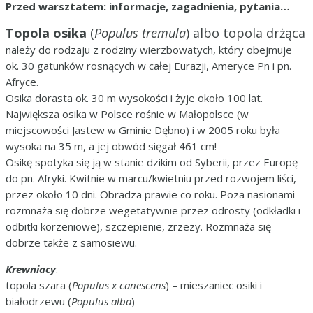
Przed warsztatem: informacje, zagadnienia, pytania…
Topola osika
(
Populus tremula
) albo topola drżąca
należy do rodzaju z rodziny wierzbowatych, który obejmuje
ok. 30 gatunków rosnących w całej Eurazji, Ameryce Pn i pn.
Afryce.
Osika dorasta ok. 30 m wysokości i żyje około 100 lat.
Największa osika w Polsce rośnie w Małopolsce (w
miejscowości Jastew w Gminie Dębno) i w 2005 roku była
wysoka na 35 m, a jej obwód sięgał 461 cm!
Osikę spotyka się ją w stanie dzikim od Syberii, przez Europę
do pn. Afryki. Kwitnie w marcu/kwietniu przed rozwojem liści,
przez około 10 dni. Obradza prawie co roku. Poza nasionami
rozmnaża się dobrze wegetatywnie przez odrosty (odkładki i
odbitki korzeniowe), szczepienie, zrzezy. Rozmnaża się
dobrze także z samosiewu.
Krewniacy
:
topola szara (
Populus x canescens
) – mieszaniec osiki i
białodrzewu (
Populus alba
)