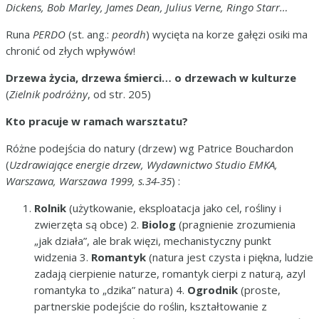
Dickens, Bob Marley, James Dean, Julius Verne, Ringo Starr…
Runa
PERDO
(st. ang.:
peordh
) wycięta na korze gałęzi osiki ma
chronić od złych wpływów!
Drzewa życia, drzewa śmierci… o drzewach w kulturze
(
Zielnik podróżny
, od str. 205)
Kto pracuje w ramach warsztatu?
Różne podejścia do natury (drzew) wg Patrice Bouchardon
(
Uzdrawiające energie drzew, Wydawnictwo Studio EMKA,
Warszawa, Warszawa 1999, s.34-35
) :
Rolnik
(użytkowanie, eksploatacja jako cel, rośliny i
zwierzęta są obce) 2.
Biolog
(pragnienie zrozumienia
„jak działa”, ale brak więzi, mechanistyczny punkt
widzenia 3.
Romantyk
(natura jest czysta i piękna, ludzie
zadają cierpienie naturze, romantyk cierpi z naturą, azyl
romantyka to „dzika” natura) 4.
Ogrodnik
(proste,
partnerskie podejście do roślin, kształtowanie z