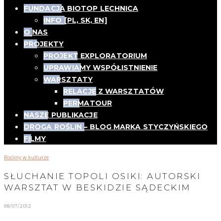
FUNDACJA BIOTOP LECHNICA
INFO [PL, SK, EN]
O NAS
PROJEKTY
PROJEKT EXPLORATORIUM
UPRAWIAMY WSPÓŁISTNIENIE
WARSZTATY
RELACJE Z WARSZTATÓW
PERMATOUR
NASZE PUBLIKACJE
DROGA ROŚLIN – BLOG MARKA STYCZYŃSKIEGO
FILMY
Rośliny w kulturze
SŁUCHANIE TOPOLI OSIKI: AUTORSKI
WARSZTAT W BESKIDZIE SĄDECKIM
08/07/2012