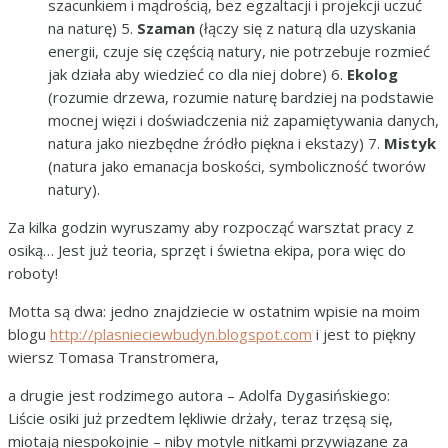
szacunkiem i mądrością, bez egzaltacji i projekcji uczuć
na naturę) 5.
Szaman
(łączy się z naturą dla uzyskania
energii, czuje się częścią natury, nie potrzebuje rozmieć
jak działa aby wiedzieć co dla niej dobre) 6.
Ekolog
(rozumie drzewa, rozumie naturę bardziej na podstawie
mocnej więzi i doświadczenia niż zapamiętywania danych,
natura jako niezbędne źródło piękna i ekstazy) 7.
Mistyk
(natura jako emanacja boskości, symboliczność tworów
natury).
Za kilka godzin wyruszamy aby rozpocząć warsztat pracy z
osiką… Jest już teoria, sprzęt i świetna ekipa, pora więc do
roboty!
Motta są dwa: jedno znajdziecie w ostatnim wpisie na moim
blogu
http://plasnieciewbudyn.blogspot.com
i jest to piękny
wiersz Tomasa Transtromera,
a drugie jest rodzimego autora – Adolfa Dygasińskiego:
Liście osiki już przedtem lękliwie drżały, teraz trzęsą się,
miotają niespokojnie – niby motyle nitkami przywiązane za