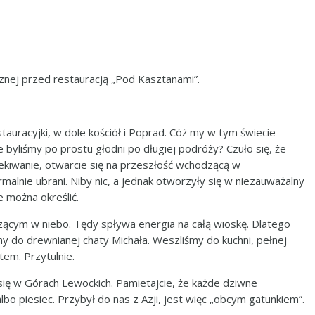
cznej przed restauracją „Pod Kasztanami”.
auracyjki, w dole kościół i Poprad. Cóż my w tym świecie
byliśmy po prostu głodni po długiej podróży? Czuło się, że
zekiwanie, otwarcie się na przeszłość wchodzącą w
malnie ubrani. Niby nic, a jednak otworzyły się w niezauważalny
e można określić.
zącym w niebo. Tędy spływa energia na całą wioskę. Dlatego
my do drewnianej chaty Michała. Weszliśmy do kuchni, pełnej
em. Przytulnie.
 się w Górach Lewockich. Pamietajcie, że każde dziwne
o piesiec. Przybył do nas z Azji, jest więc „obcym gatunkiem”.