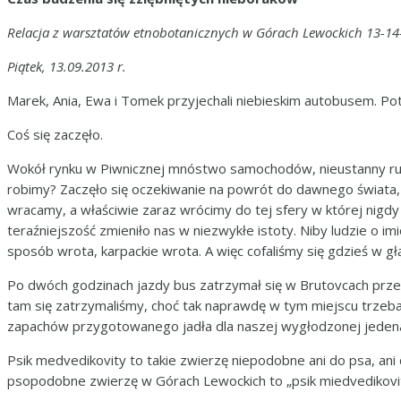
Relacja z warsztatów etnobotanicznych w Górach Lewockich 13-14
Piątek, 13.09.2013 r.
Marek, Ania, Ewa i Tomek przyjechali niebieskim autobusem. Pot
Coś się zaczęło.
Wokół rynku w Piwnicznej mnóstwo samochodów, nieustanny ruch 
robimy? Zaczęło się oczekiwanie na powrót do dawnego świata, 
wracamy, a właściwie zaraz wrócimy do tej sfery w której nigdy
teraźniejszość zmieniło nas w niezwykłe istoty. Niby ludzie o i
sposób wrota, karpackie wrota. A więc cofaliśmy się gdzieś w gł
Po dwóch godzinach jazdy bus zatrzymał się w Brutovcach przed
tam się zatrzymaliśmy, choć tak naprawdę w tym miejscu trzeba 
zapachów przygotowanego jadła dla naszej wygłodzonej jedenast
Psik medvedikovity to takie zwierzę niepodobne ani do psa, ani 
psopodobne zwierzę w Górach Lewockich to „psik miedvedikovity”