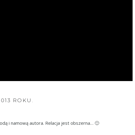
013 ROKU.
zgodą i namową autora. Relacja jest obszerna… 🙂