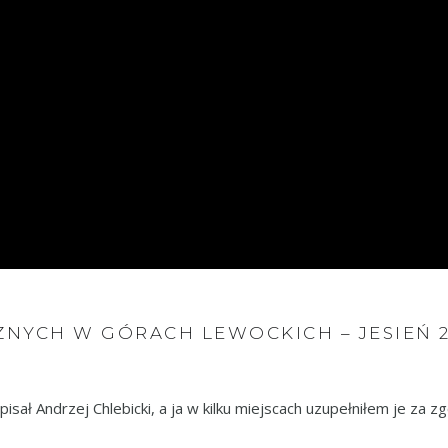
NYCH W GÓRACH LEWOCKICH – JESIEŃ 2
isał Andrzej Chlebicki, a ja w kilku miejscach uzupełniłem je za 