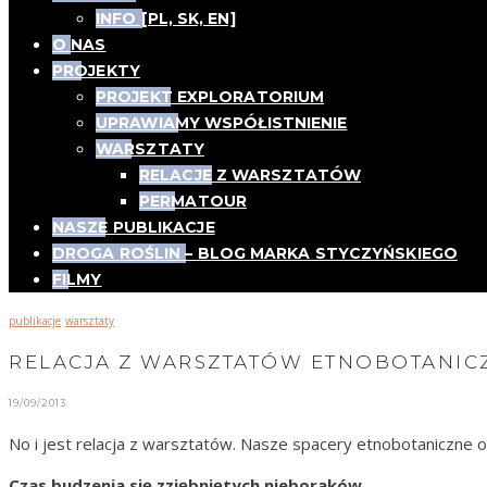
INFO [PL, SK, EN]
O NAS
PROJEKTY
PROJEKT EXPLORATORIUM
UPRAWIAMY WSPÓŁISTNIENIE
WARSZTATY
RELACJE Z WARSZTATÓW
PERMATOUR
NASZE PUBLIKACJE
DROGA ROŚLIN – BLOG MARKA STYCZYŃSKIEGO
FILMY
publikacje
warsztaty
,
RELACJA Z WARSZTATÓW ETNOBOTANICZ
19/09/2013
No i jest relacja z warsztatów. Nasze spacery etnobotaniczne op
Czas budzenia się zziębniętych nieboraków