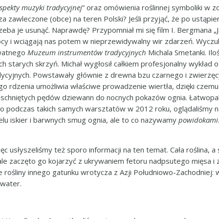
spekty muzyki tradycyjnej
” oraz omówienia roślinnej symboliki w z
a zawleczone (obce) na teren Polski? Jeśli przyjąć, że po ustąpie
zeba je usunąć. Naprawdę? Przypomniał mi się film I. Bergmana „J
mocy i wciągają nas potem w nieprzewidywalny wir zdarzeń. Wyczu
ywatnego
Muzeum instrumentów tradycyjnych
Michala Smetanki. Ilo
ach starych skrzyń. Michał wygłosił całkiem profesjonalny wykład
ycyjnych. Powstawały głównie z drewna bzu czarnego i zwierzęcyc
o rdzenia umożliwia właściwe prowadzenie wiertła, dzięki czemu p
uschniętych pędów dziewann do nocnych pokazów ognia. Łatwopaln
odczas takich samych warsztatów w 2012 roku, oglądaliśmy na f
elu iskier i barwnych smug ognia, ale to co nazywamy
powidokami
ęc usłyszeliśmy też sporo informacji na ten temat. Cała roślina, 
le zaczęto go kojarzyć z ukrywaniem fetoru nadpsutego mięsa i zo
rośliny innego gatunku wrotycza z Azji Południowo-Zachodniej:
kwater.