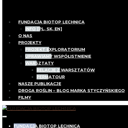
FUNDACJA BIOTOP LECHNICA
INFO [PL, SK, EN]
O NAS
PROJEKTY
PROJEKT EXPLORATORIUM
UPRAWIAMY WSPÓŁISTNIENIE
WARSZTATY
RELACJE Z WARSZTATÓW
PERMATOUR
NASZE PUBLIKACJE
DROGA ROŚLIN – BLOG MARKA STYCZYŃSKIEGO
FILMY
FUNDACJA BIOTOP LECHNICA