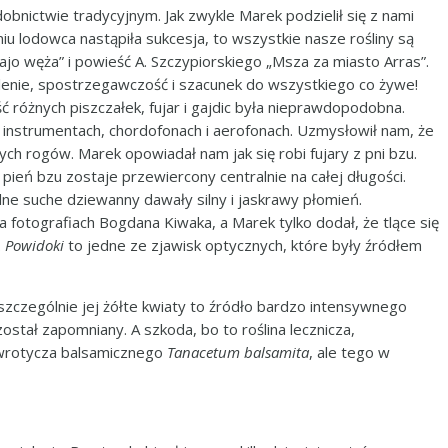
dobnictwie tradycyjnym. Jak zwykle Marek podzielił się z nami
niu lodowca nastąpiła sukcesja, to wszystkie nasze rośliny są
ajo węża” i powieść A. Szczypiorskiego „Msza za miasto Arras”.
lenie, spostrzegawczość i szacunek do wszystkiego co żywe!
ść różnych piszczałek, fujar i gajdic była nieprawdopodobna.
 o instrumentach, chordofonach i aerofonach. Uzmysłowił nam, że
h rogów. Marek opowiadał nam jak się robi fujary z pni bzu.
ień bzu zostaje przewiercony centralnie na całej długości.
e suche dziewanny dawały silny i jaskrawy płomień.
otografiach Bogdana Kiwaka, a Marek tylko dodał, że tlące się
.
Powidoki
to jedne ze zjawisk optycznych, które były źródłem
a szczególnie jej żółte kwiaty to źródło bardzo intensywnego
stał zapomniany. A szkoda, bo to roślina lecznicza,
 wrotycza balsamicznego
Tanacetum balsamita
, ale tego w