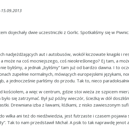
-15.09.2013
em dojechały dwie uczestniczki z Gorlic. Spotkaliśmy się w Piwni
nadjeżdżających aut i autobusów, wokół kiczowate knajpki i rest
a może na coś mocniejszego, coś nieokreślonego? Ej tam, a może 
 nie byliśmy, a jednak „byliśmy” tam już od bardzo dawna. I to oc
mionach zupełnie normalnych, mówiących europejskimi językami, nor
ąb, a jednocześnie parliśmy do przodu. Tak to, nieco paradoksalni
 kościołem, a więc w centrum, gdzie stoi wieża ze szpicem mier
było się zatrzymać. Był już późny wieczór, ścieżką w dół doszliś
ki. Drewniana izba z ławami, łóżkami, z nisko zawieszonym sufit
do wilka ani też do niedźwiedzia, jest futrzaste i czasem pojawia
. Tak to nam przedstawił Michał. A psik to tak naprawdę jenot alb