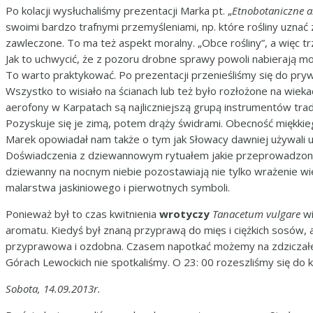
Po kolacji wysłuchaliśmy prezentacji Marka pt. „
Etnobotaniczne a
swoimi bardzo trafnymi przemyśleniami, np. które rośliny uznać z
zawleczone. To ma też aspekt moralny. „Obce rośliny”, a więc tr
Jak to uchwycić, że z pozoru drobne sprawy powoli nabierają 
To warto praktykować. Po prezentacji przenieśliśmy się do pr
Wszystko to wisiało na ścianach lub też było rozłożone na wiek
aerofony w Karpatach są najliczniejszą grupą instrumentów trad
Pozyskuje się je zimą, potem drąży świdrami. Obecność miękkieg
Marek opowiadał nam także o tym jak Słowacy dawniej używali 
Doświadczenia z dziewannowym rytuałem jakie przeprowadzono p
dziewanny na nocnym niebie pozostawiają nie tylko wrażenie wi
malarstwa jaskiniowego i pierwotnych symboli.
Ponieważ był to czas kwitnienia
wrotyczy
Tanacetum vulgare
wi
aromatu. Kiedyś był znaną przyprawą do mięs i ciężkich sosów, a
przyprawowa i ozdobna. Czasem napotkać możemy na zdziczałe 
Górach Lewockich nie spotkaliśmy. O 23: 00 rozeszliśmy się do 
Sobota, 14.09.2013r.