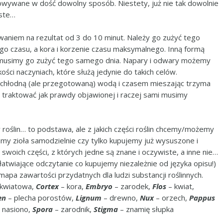
owywane w dość dowolny sposób. Niestety, już nie tak dowolnie
oste…
waniem na rezultat od 3 do 10 minut. Należy go zużyć tego
go czasu, a kora i korzenie czasu maksymalnego. Inną formą
 i musimy go zużyć tego samego dnia. Napary i odwary możemy
ci naczyniach, które służą jedynie do takich celów.
ę chłodną (ale przegotowaną) wodą i czasem mieszając trzyma
i traktować jak prawdy objawionej i raczej sami musimy
oślin… to podstawa, ale z jakich części roślin chcemy/możemy
amy zioła samodzielnie czy tylko kupujemy już wysuszone i
 swoich części, z których jedne są znane i oczywiste, a inne nie…
twiające odczytanie co kupujemy niezależnie od języka opisu!)
 mapa zawartości przydatnych dla ludzi substancji roślinnych.
kwiatowa,
Cortex
– kora,
Embryo
– zarodek,
Flos
– kwiat,
en
– plecha porostów,
Lignum
– drewno,
Nux
– orzech,
Pappus
 nasiono,
Spora
– zarodnik,
Stigma
– znamię słupka