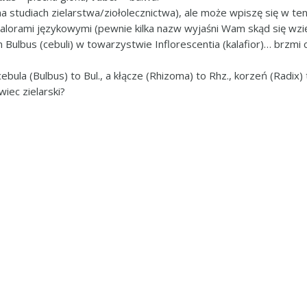
na studiach zielarstwa/ziołolecznictwa), ale może wpiszę się w 
lorami językowymi (pewnie kilka nazw wyjaśni Wam skąd się wzi
 Bulbus (cebuli) w towarzystwie Inflorescentia (kalafior)… brzm
ebula (Bulbus) to Bul., a kłącze (Rhizoma) to Rhz., korzeń (Radix) t
iec zielarski?