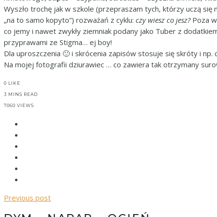
Wyszło trochę jak w szkole (przepraszam tych, którzy uczą się 
„na to samo kopyto”) rozważań z cyklu:
czy wiesz co jesz?
Poza wa
co jemy i nawet zwykły ziemniak podany jako Tuber z dodatkiem
przyprawami ze Stigma… ej boy!
Dla uproszczenia 🙂 i skrócenia zapisów stosuje się skróty i np. c
Na mojej fotografii dziurawiec … co zawiera tak otrzymany surow
0
LIKE
3 MINS READ
7060 VIEWS
Previous post