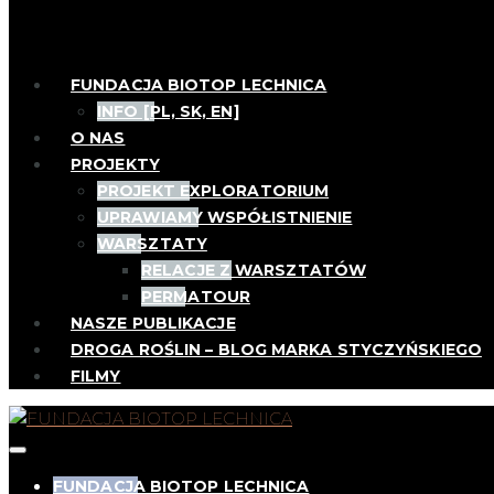
FUNDACJA BIOTOP LECHNICA
INFO [PL, SK, EN]
O NAS
PROJEKTY
PROJEKT EXPLORATORIUM
UPRAWIAMY WSPÓŁISTNIENIE
WARSZTATY
RELACJE Z WARSZTATÓW
PERMATOUR
NASZE PUBLIKACJE
DROGA ROŚLIN – BLOG MARKA STYCZYŃSKIEGO
FILMY
FUNDACJA BIOTOP LECHNICA