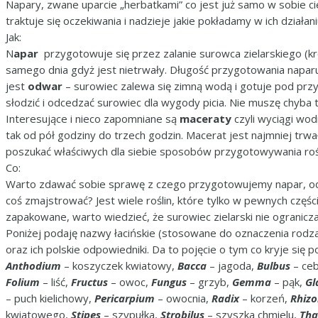
Napary, zwane uparcie „herbatkami” co jest już samo w sobie c
traktuje się oczekiwania i nadzieje jakie pokładamy w ich działani
Jak:
N
apar
przygotowuje się przez zalanie surowca zielarskiego (kr
samego dnia gdyż jest nietrwały. Długość przygotowania naparu
jest
odwar
– surowiec zalewa się zimną wodą i gotuje pod prz
słodzić i odcedzać surowiec dla wygody picia. Nie muszę chyba 
Interesujące i nieco zapomniane są
maceraty
czyli wyciągi wo
tak od pół godziny do trzech godzin. Macerat jest najmniej trw
poszukać właściwych dla siebie sposobów przygotowywania ro
Co:
Warto zdawać sobie sprawę z czego przygotowujemy napar, odwa
coś zmajstrować? Jest wiele roślin, które tylko w pewnych częś
zapakowane, warto wiedzieć, że surowiec zielarski nie ogranicza s
Poniżej podaję nazwy łacińskie (stosowane do oznaczenia rodza
oraz ich polskie odpowiedniki. Da to pojęcie o tym co kryje się p
Anthodium
– koszyczek kwiatowy,
Bacca
– jagoda,
Bulbus
– ceb
Folium
– liść,
Fructus
– owoc,
Fungus
– grzyb,
Gemma
– pąk,
Gl
– puch kielichowy,
Pericarpium
– owocnia,
Radix
– korzeń,
Rhiz
kwiatowego,
Stipes
– szypułka,
Strobilus
– szyszka chmielu,
Tha