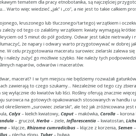
iekawym tematem dla pracy etnobotanika, są najczęściej przygot
u… Warto więc wiedzieć „jak” i „co”, a nie jest to takie całkiem pr
ojonego, kruszonego lub tłuczonego/tartego) wrzątkiem i oczeki
 zależy od tego co zalaliśmy wrzątkiem: kwiaty wymagają krótkie
ykryciem od 5 minut do pół godziny. Odwar jest także nietrwały
tłumaczyć, że napary i odwary warto przygotowywać w dobrej jakoś
dne. W celu przygotowania maceratu surowiec zielarski zalewa si
ały i należy zużyć go możliwie szybko. Nie należy tych podpowiedz
ślinnych naparów, odwarów i maceratów.
r, macerat? I w tym miejscu nie będziemy rozważali gatunków r
ciach zawierają to czego szukamy… Niezależnie od tego czy zbier
ię wyłącznie do kwiatów lub liści. Rośliny oferują znacznie więcej
ju surowca na gotowych opakowaniach stosowanych w handlu i uła
od określeniem „surowiec zielarski”, ale też jak zróżnicowana jest
ula,
Calyx
– kielich kwiatowy,
Caput
– makówka,
Corolla
– korona 
andula
– gruczoł,
Herba
– ziele,
Inflorescentia
– kwiatostan,
Lich
oma
– kłącze,
Rhizoma cumradicibus
– kłącze z korzenia,
Semen
–
llus
– plecha glonu,
Tuber
– bulwa.