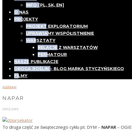
INFO [PL, SK, EN]
O NAS
PROJEKTY
PROJEKT EXPLORATORIUM
UPRAWIAMY WSPÓŁISTNIENIE
WARSZTATY
RELACJE Z WARSZTATÓW
PERMATOUR
NASZE PUBLIKACJE
DROGA ROŚLIN – BLOG MARKA STYCZYŃSKIEGO
FILMY
publikacje
NAPAR
29/12/2013
To druga część ze świątecznego cyklu pt. DYM –
NAPAR
– OGIE