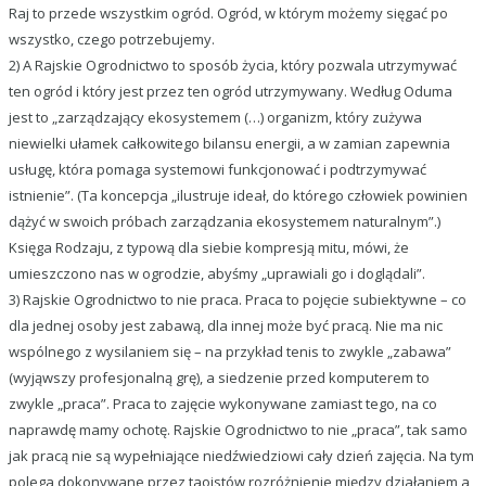
Raj to przede wszystkim ogród. Ogród, w którym możemy sięgać po
wszystko, czego potrzebujemy.
2) A Rajskie Ogrodnictwo to sposób życia, który pozwala utrzymywać
ten ogród i który jest przez ten ogród utrzymywany. Według Oduma
jest to „zarządzający ekosystemem (…) organizm, który zużywa
niewielki ułamek całkowitego bilansu energii, a w zamian zapewnia
usługę, która pomaga systemowi funkcjonować i podtrzymywać
istnienie”. (Ta koncepcja „ilustruje ideał, do którego człowiek powinien
dążyć w swoich próbach zarządzania ekosystemem naturalnym”.)
Księga Rodzaju, z typową dla siebie kompresją mitu, mówi, że
umieszczono nas w ogrodzie, abyśmy „uprawiali go i doglądali”.
3) Rajskie Ogrodnictwo to nie praca. Praca to pojęcie subiektywne – co
dla jednej osoby jest zabawą, dla innej może być pracą. Nie ma nic
wspólnego z wysilaniem się – na przykład tenis to zwykle „zabawa”
(wyjąwszy profesjonalną grę), a siedzenie przed komputerem to
zwykle „praca”. Praca to zajęcie wykonywane zamiast tego, na co
naprawdę mamy ochotę. Rajskie Ogrodnictwo to nie „praca”, tak samo
jak pracą nie są wypełniające niedźwiedziowi cały dzień zajęcia. Na tym
polega dokonywane przez taoistów rozróżnienie między działaniem a