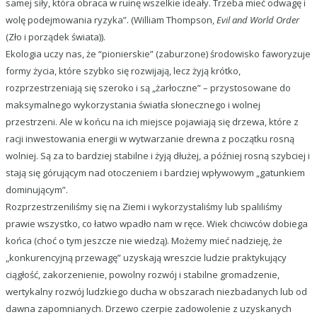
samej siły, która obraca w ruinę wszelkie ideały. Trzeba mieć odwagę i
wolę podejmowania ryzyka”. (William Thompson,
Evil and World Order
(Zło i porządek świata)).
Ekologia uczy nas, że “pionierskie” (zaburzone) środowisko faworyzuje
formy życia, które szybko się rozwijają, lecz żyją krótko,
rozprzestrzeniają się szeroko i są „żarłoczne” – przystosowane do
maksymalnego wykorzystania światła słonecznego i wolnej
przestrzeni. Ale w końcu na ich miejsce pojawiają się drzewa, które z
racji inwestowania energii w wytwarzanie drewna z początku rosną
wolniej. Są za to bardziej stabilne i żyją dłużej, a później rosną szybciej i
stają się górującym nad otoczeniem i bardziej wpływowym „gatunkiem
dominującym”.
Rozprzestrzeniliśmy się na Ziemi i wykorzystaliśmy lub spaliliśmy
prawie wszystko, co łatwo wpadło nam w ręce. Wiek chciwców dobiega
końca (choć o tym jeszcze nie wiedzą). Możemy mieć nadzieję, że
„konkurencyjną przewagę” uzyskają wreszcie ludzie praktykujący
ciągłość, zakorzenienie, powolny rozwój i stabilne gromadzenie,
wertykalny rozwój ludzkiego ducha w obszarach niezbadanych lub od
dawna zapomnianych. Drzewo czerpie zadowolenie z uzyskanych