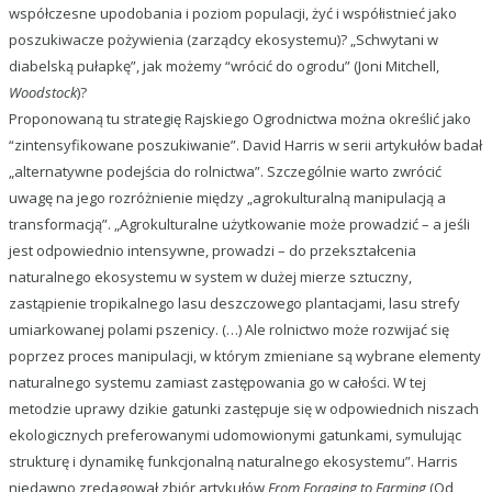
współczesne upodobania i poziom populacji, żyć i współistnieć jako
poszukiwacze pożywienia (zarządcy ekosystemu)? „Schwytani w
diabelską pułapkę”, jak możemy “wrócić do ogrodu” (Joni Mitchell,
Woodstock
)?
Proponowaną tu strategię Rajskiego Ogrodnictwa można określić jako
“zintensyfikowane poszukiwanie”. David Harris w serii artykułów badał
„alternatywne podejścia do rolnictwa”. Szczególnie warto zwrócić
uwagę na jego rozróżnienie między „agrokulturalną manipulacją a
transformacją”. „Agrokulturalne użytkowanie może prowadzić – a jeśli
jest odpowiednio intensywne, prowadzi – do przekształcenia
naturalnego ekosystemu w system w dużej mierze sztuczny,
zastąpienie tropikalnego lasu deszczowego plantacjami, lasu strefy
umiarkowanej polami pszenicy. (…) Ale rolnictwo może rozwijać się
poprzez proces manipulacji, w którym zmieniane są wybrane elementy
naturalnego systemu zamiast zastępowania go w całości. W tej
metodzie uprawy dzikie gatunki zastępuje się w odpowiednich niszach
ekologicznych preferowanymi udomowionymi gatunkami, symulując
strukturę i dynamikę funkcjonalną naturalnego ekosystemu”. Harris
niedawno zredagował zbiór artykułów
From Foraging to Farming
(Od