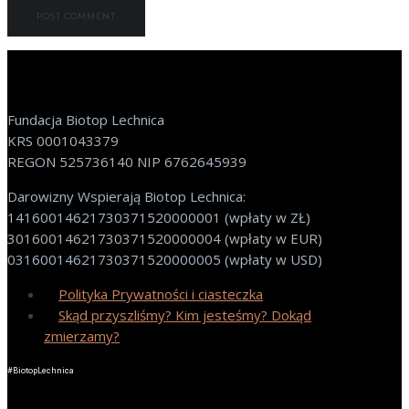
Fundacja Biotop Lechnica
KRS 0001043379
REGON 525736140 NIP 6762645939
Darowizny Wspierają Biotop Lechnica:
14160014621730371520000001 (wpłaty w ZŁ)
30160014621730371520000004 (wpłaty w EUR)
03160014621730371520000005 (wpłaty w USD)
Polityka Prywatności i ciasteczka
Skąd przyszliśmy? Kim jesteśmy? Dokąd
zmierzamy?
#BiotopLechnica