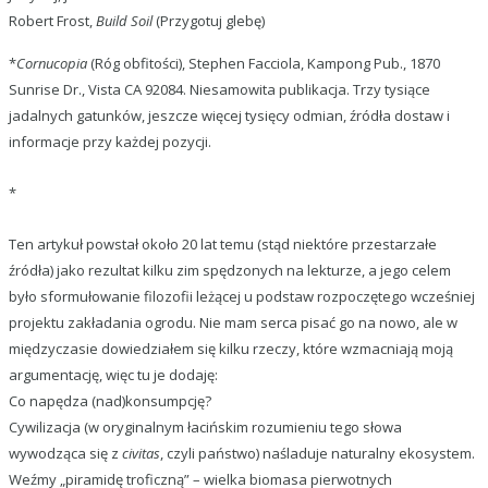
Robert Frost,
Build Soil
(Przygotuj glebę)
*
Cornucopia
(Róg obfitości), Stephen Facciola, Kampong Pub., 1870
Sunrise Dr., Vista CA 92084. Niesamowita publikacja. Trzy tysiące
jadalnych gatunków, jeszcze więcej tysięcy odmian, źródła dostaw i
informacje przy każdej pozycji.
*
Ten artykuł powstał około 20 lat temu (stąd niektóre przestarzałe
źródła) jako rezultat kilku zim spędzonych na lekturze, a jego celem
było sformułowanie filozofii leżącej u podstaw rozpoczętego wcześniej
projektu zakładania ogrodu. Nie mam serca pisać go na nowo, ale w
międzyczasie dowiedziałem się kilku rzeczy, które wzmacniają moją
argumentację, więc tu je dodaję:
Co napędza (nad)konsumpcję?
Cywilizacja (w oryginalnym łacińskim rozumieniu tego słowa
wywodząca się z
civitas
, czyli państwo) naśladuje naturalny ekosystem.
Weźmy „piramidę troficzną” – wielka biomasa pierwotnych