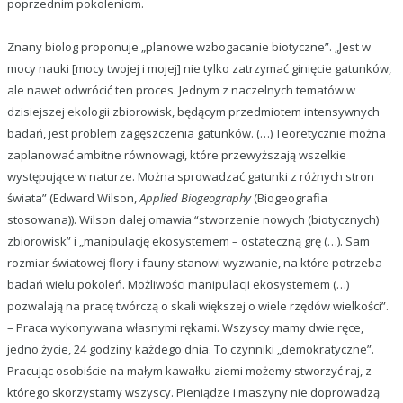
poprzednim pokoleniom.
Znany biolog proponuje „planowe wzbogacanie biotyczne”. „Jest w
mocy nauki [mocy twojej i mojej] nie tylko zatrzymać ginięcie gatunków,
ale nawet odwrócić ten proces. Jednym z naczelnych tematów w
dzisiejszej ekologii zbiorowisk, będącym przedmiotem intensywnych
badań, jest problem zagęszczenia gatunków. (…) Teoretycznie można
zaplanować ambitne równowagi, które przewyższają wszelkie
występujące w naturze. Można sprowadzać gatunki z różnych stron
świata” (Edward Wilson,
Applied Biogeography
(Biogeografia
stosowana)). Wilson dalej omawia “stworzenie nowych (biotycznych)
zbiorowisk” i „manipulację ekosystemem – ostateczną grę (…). Sam
rozmiar światowej flory i fauny stanowi wyzwanie, na które potrzeba
badań wielu pokoleń. Możliwości manipulacji ekosystemem (…)
pozwalają na pracę twórczą o skali większej o wiele rzędów wielkości”.
– Praca wykonywana własnymi rękami. Wszyscy mamy dwie ręce,
jedno życie, 24 godziny każdego dnia. To czynniki „demokratyczne”.
Pracując osobiście na małym kawałku ziemi możemy stworzyć raj, z
którego skorzystamy wszyscy. Pieniądze i maszyny nie doprowadzą