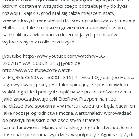
którym dostaniem wszystko czego potrzebujemy do życia i
rozwoju. Rajski Ogród stał się także miejscem staży,
weekendowych i wieloletnich kursów ogrodnictwa wg. metody
Hollisa, ale także miejscem gdzie można zamówić nasiona,
sadzonki oraz wiele bardzo interesujących produktów
wytwarzanych z roślin leczniczych.
[youtube http://www.youtube.com/watch?v=6C-
2S07u3YI&w=560&h=315] [youtube
http://www.youtube.com/watch?
v=F6_Bk6rC650&w=560&h=315] Przykład Ogrodu Joe Hollisa i
jego wytrwałej pracy jest tak inspirujący, że postanowiłem
wokół Jego idei i praktyki skupić nasze prace i doświadczenia
jakie zapoczątkowuje cykl Bio::Flow. Przypominam, że
najbliższe dwa spotkania – w marcu i kwietniu – będą badaniem
jakie rodzaje ogrodnictwa można/warto/należy wprowadzać
do praktyk miejskich oraz osobistych strategii
samostanowienia. Manisfest rajskiego ogrodnictwa udało się
doskonale przetłumaczyć dzięki współpracy z Agnieszką Zych