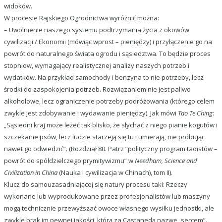
widoków.
W procesie Rajskiego Ogrodnictwa wyróżnić można:
– Uwolnienie naszego systemu podtrzymania życia z okowów
cywilizacji / Ekonomii (mówiąc wprost – pieniędzy) i przyłączenie go na
powrót do naturalnego świata ogrodu i sąsiedztwa. To będzie proces
stopniow, wymagający realistycznej analizy naszych potrzeb i
wydatków. Na przykład samochody i benzyna to nie potrzeby, lecz
środki do zaspokojenia potrzeb. Rozwiązaniem nie jest paliwo
alkoholowe, lecz ograniczenie potrzeby podróżowania (którego celem
zwykle jest zdobywanie i wydawanie pieniędzy). Jak mówi
Tao Te Ching
:
„Sąsiedni kraj może leżeć tak blisko, że słychać z niego pianie kogutów i
szczekanie psów, lecz ludzie starzeją się tu i umierają, nie próbując
nawet go odwiedzić”. (Rozdział 80. Patrz “polityczny program taoistów –
powrót do spółdzielczego prymitywizmu” w
Needham, Science and
Civilization in China
(Nauka i cywilizacja w Chinach), tom II).
Klucz do samouzasadniającej się natury procesu taki: Rzeczy
wykonane lub wyprodukowane przez profesjonalistów lub maszyny
mogą technicznie przewyższać owoce własnego wysiłku jednostki, ale
zwykle brak im pewnej jakości, którą za Castanedą nazwę „sercem”.