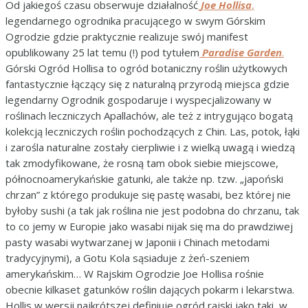
Od jakiegoś czasu obserwuje działalność
Joe Hollisa
,
legendarnego ogrodnika pracującego w swym Górskim
Ogrodzie gdzie praktycznie realizuje swój manifest
opublikowany 25 lat temu (!) pod tytułem
Paradise Garden
.
Górski Ogród Hollisa to ogród botaniczny roślin użytkowych
fantastycznie łączący się z naturalną przyrodą miejsca gdzie
legendarny Ogrodnik gospodaruje i wyspecjalizowany w
roślinach leczniczych Apallachów, ale też z intrygująco bogatą
kolekcją leczniczych roślin pochodzących z Chin. Las, potok, łąki
i zarośla naturalne zostały cierpliwie i z wielką uwagą i wiedzą
tak zmodyfikowane, że rosną tam obok siebie miejscowe,
północnoamerykańskie gatunki, ale także np. tzw. „japoński
chrzan” z którego produkuje się pastę wasabi, bez której nie
byłoby sushi (a tak jak roślina nie jest podobna do chrzanu, tak
to co jemy w Europie jako wasabi nijak się ma do prawdziwej
pasty wasabi wytwarzanej w Japonii i Chinach metodami
tradycyjnymi), a Gotu Kola sąsiaduje z żeń-szeniem
amerykańskim… W Rajskim Ogrodzie Joe Hollisa rośnie
obecnie kilkaset gatunków roślin dających pokarm i lekarstwa.
Hollis w wersji najkrótszej definiuje ogród rajski jako taki, w