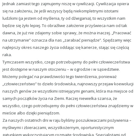
Jednak zamiast tego zajmujemy niszę w cywilizacji. Cywilizacja opiera
się na założeniu, że jeśli wszyscy będą niekompletnymi istotami
ludzkimi (ja jestem od myślenia, ty od dźwigania), to wszystkim nam
będzie się żyło lepiej. To obraźliwe założenie przyświeca nam od tak
dawna, że już nie zdajemy sobie sprawy, że można inaczej. „Pracować
na utrzymanie” oznacza dla nas „zarabiać pieniądze”. Spędzamy więc
najlepszy okres naszego życia oddając się karierze, stając się częścią
raka.
Tymczasem wszystko, czego potrzebujemy do pełni człowieczeństwa
jest dostępne w naszym otoczeniu – w ogrodzie i w sąsiedztwie.
Możemy polegać na prawdziwości tego twierdzenia, ponieważ
„człowieczeństwo” to dzieło środowiska, najnowszy przejaw koewolucji
naszych genów ze wszystkimi istniejącymi genami, która ma miejsce od
samych początków życia na Ziemi. Raczej niewielka szansa, że
wszystko, czego potrzebujemy do pełni człowieczeństwa znajdziemy w
mieście albo dzięki pieniądzom.
Za naszych ostatnich dni w raju byliśmy poszukiwaczami pożywienia –
myśliwymi i zbieraczami, wszystkożernym, oportunistycznym
gatunkiem wykorzystującym rozmaite środowiska. Specjalistami od