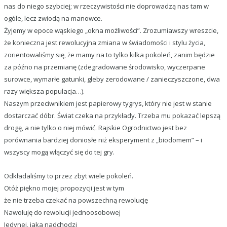
nas do niego szybciej; w rzeczywistości nie doprowadzą nas tam w
ogóle, lecz zwiodą na manowce.
Żyjemy w epoce wąskiego „okna możliwości”. Zrozumiawszy wreszcie,
że konieczna jest rewolucyjna zmiana w świadomości i stylu życia,
zorientowaliśmy się, że mamy na to tylko kilka pokoleń, zanim będzie
za późno na przemianę (zdegradowane środowisko, wyczerpane
surowce, wymarłe gatunki, gleby zerodowane / zanieczyszczone, dwa
razy większa populacja…).
Naszym przeciwnikiem jest papierowy tygrys, który nie jest w stanie
dostarczać dóbr. Świat czeka na przykłady. Trzeba mu pokazać lepszą
drogę, a nie tylko o niej mówić. Rajskie Ogrodnictwo jest bez
porównania bardziej doniosłe niż eksperyment z „biodomem” – i
wszyscy mogą włączyć się do tej gry.
Odkładaliśmy to przez zbyt wiele pokoleń.
Otóż piękno mojej propozycji jest w tym
że nie trzeba czekać na powszechną rewolucję
Nawołuję do rewolucji jednoosobowej
Jedynej, jaka nadchodzi