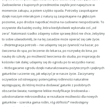
Zadowolenie z kupionych przedmiotów zwykle jest najwyższe w
momencie zakupu, a potem szybko opada. Potrzeby zaspokajane
dzięki naszym interakcjom z naturą są zaspokajane na głębszym
poziomie, a po drodze napotkać można na cudowne niespodzianki. To
oczywiste dla każdej osoby, która kiedykolwiek wykonała coś „od
zera”. Natomiast rzadko zdajemy sobie sprawę (ktoś nie chce, żebyśmy
to sobie uświadomili), że na tej zasadzie może opierać się całe życie.
– (Re)integracja potrzeb – nie udajemy się po żywność na bazar, po
ćwiczenia do spa, po leczenie do lekarza, po rozrywkę do kina, po
naukę do szkoły, po możliwość tworzenia do studia, po inspirację do
kościoła i tak dalej; udajemy się do ogrodu po to wszystko naraz.
– Wzbogacanie ogrodu dzięki naturalizowaniu pożytecznych i pięknych
gatunków i uczenie się, jak włączyć je w nasze życie. Zaczynamy
oczywiście od istniejącej i potencjalnej roślinności naturalnie
występującej, do której można dodawać gatunki z podobnych
obszarów świata; następnie lekkie modyfikacje środowiska –
udoskonalanie mikrosiedliska; w rezultacie możliwości dla nowych
gatunków – szeroka gama roślin, róg obfitości* niedostępny