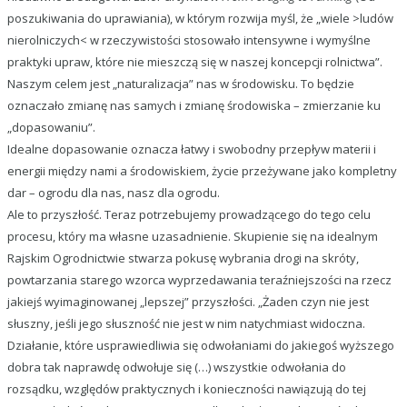
poszukiwania do uprawiania), w którym rozwija myśl, że „wiele >ludów
nierolniczych< w rzeczywistości stosowało intensywne i wymyślne
praktyki upraw, które nie mieszczą się w naszej koncepcji rolnictwa”.
Naszym celem jest „naturalizacja” nas w środowisku. To będzie
oznaczało zmianę nas samych i zmianę środowiska – zmierzanie ku
„dopasowaniu”.
Idealne dopasowanie oznacza łatwy i swobodny przepływ materii i
energii między nami a środowiskiem, życie przeżywane jako kompletny
dar – ogrodu dla nas, nasz dla ogrodu.
Ale to przyszłość. Teraz potrzebujemy prowadzącego do tego celu
procesu, który ma własne uzasadnienie. Skupienie się na idealnym
Rajskim Ogrodnictwie stwarza pokusę wybrania drogi na skróty,
powtarzania starego wzorca wyprzedawania teraźniejszości na rzecz
jakiejś wyimaginowanej „lepszej” przyszłości. „Żaden czyn nie jest
słuszny, jeśli jego słuszność nie jest w nim natychmiast widoczna.
Działanie, które usprawiedliwia się odwołaniami do jakiegoś wyższego
dobra tak naprawdę odwołuje się (…) wszystkie odwołania do
rozsądku, względów praktycznych i konieczności nawiązują do tej