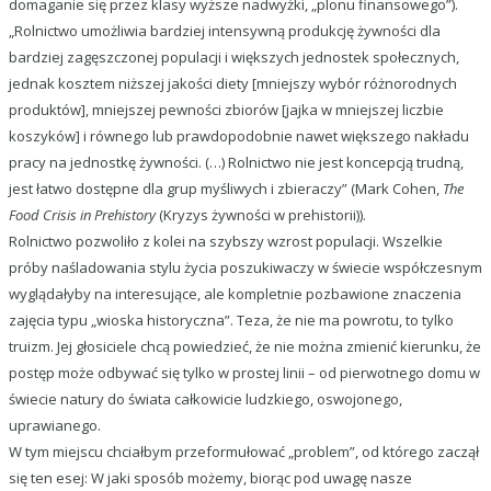
domaganie się przez klasy wyższe nadwyżki, „plonu finansowego”).
„Rolnictwo umożliwia bardziej intensywną produkcję żywności dla
bardziej zagęszczonej populacji i większych jednostek społecznych,
jednak kosztem niższej jakości diety [mniejszy wybór różnorodnych
produktów], mniejszej pewności zbiorów [jajka w mniejszej liczbie
koszyków] i równego lub prawdopodobnie nawet większego nakładu
pracy na jednostkę żywności. (…) Rolnictwo nie jest koncepcją trudną,
jest łatwo dostępne dla grup myśliwych i zbieraczy” (Mark Cohen,
The
Food Crisis in Prehistory
(Kryzys żywności w prehistorii)).
Rolnictwo pozwoliło z kolei na szybszy wzrost populacji. Wszelkie
próby naśladowania stylu życia poszukiwaczy w świecie współczesnym
wyglądałyby na interesujące, ale kompletnie pozbawione znaczenia
zajęcia typu „wioska historyczna”. Teza, że nie ma powrotu, to tylko
truizm. Jej głosiciele chcą powiedzieć, że nie można zmienić kierunku, że
postęp może odbywać się tylko w prostej linii – od pierwotnego domu w
świecie natury do świata całkowicie ludzkiego, oswojonego,
uprawianego.
W tym miejscu chciałbym przeformułować „problem”, od którego zaczął
się ten esej: W jaki sposób możemy, biorąc pod uwagę nasze