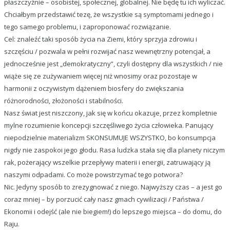
płaszczyźnie – osobistej, społecznej, globalnej. Nie będę tu ich wyliczać.
Chciałbym przedstawić tezę, że wszystkie są symptomami jednego i
tego samego problemu, i zaproponować rozwiązanie.
Cel: znaleźć taki sposób życia na Ziemi, który sprzyja zdrowiu i
szczęściu / pozwala w pełni rozwijać nasz wewnętrzny potencjał, a
jednocześnie jest „demokratyczny”, czyli dostępny dla wszystkich / nie
wiąże się ze zużywaniem więcej niż wnosimy oraz pozostaje w
harmonii z oczywistym dążeniem biosfery do zwiększania
różnorodności, złożoności i stabilności.
Nasz świat jest niszczony, jak się w końcu okazuje, przez kompletnie
mylne rozumienie koncepcji szczęśliwego życia człowieka. Panujący
niepodzielnie materializm SKONSUMUJE WSZYSTKO, bo konsumpcja
nigdy nie zaspokoi jego głodu. Rasa ludzka stała się dla planety niczym
rak, pożerający wszelkie przepływy materii i energii, zatruwający ją
naszymi odpadami. Co może powstrzymać tego potwora?
Nic. Jedyny sposób to zrezygnować z niego. Najwyższy czas – a jest go
coraz mniej – by porzucić cały nasz gmach cywilizacji / Państwa /
Ekonomii i odejść (ale nie biegiem!) do lepszego miejsca – do domu, do
Raju.