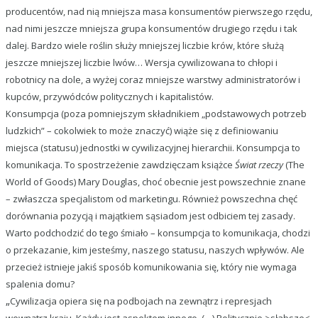
producentów, nad nią mniejsza masa konsumentów pierwszego rzędu,
nad nimi jeszcze mniejsza grupa konsumentów drugiego rzędu i tak
dalej. Bardzo wiele roślin służy mniejszej liczbie krów, które służą
jeszcze mniejszej liczbie lwów… Wersja cywilizowana to chłopi i
robotnicy na dole, a wyżej coraz mniejsze warstwy administratorów i
kupców, przywódców politycznych i kapitalistów.
Konsumpcja (poza pomniejszym składnikiem „podstawowych potrzeb
ludzkich” – cokolwiek to może znaczyć) wiąże się z definiowaniu
miejsca (statusu) jednostki w cywilizacyjnej hierarchii. Konsumpcja to
komunikacja. To spostrzeżenie zawdzięczam książce
Świat rzeczy
(The
World of Goods) Mary Douglas, choć obecnie jest powszechnie znane
– zwłaszcza specjalistom od marketingu. Również powszechna chęć
dorównania pozycją i majątkiem sąsiadom jest odbiciem tej zasady.
Warto podchodzić do tego śmiało – konsumpcja to komunikacja, chodzi
o przekazanie, kim jesteśmy, naszego statusu, naszych wpływów. Ale
przecież istnieje jakiś sposób komunikowania się, który nie wymaga
spalenia domu?
„
Cywilizacja opiera się na podbojach na zewnątrz i represjach