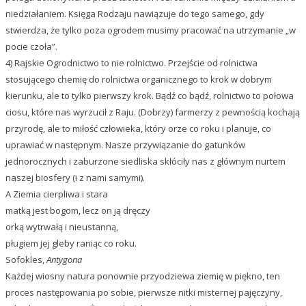
niedziałaniem. Księga Rodzaju nawiązuje do tego samego, gdy
stwierdza, że tylko poza ogrodem musimy pracować na utrzymanie „w
pocie czoła”.
4) Rajskie Ogrodnictwo to nie rolnictwo. Przejście od rolnictwa
stosującego chemię do rolnictwa organicznego to krok w dobrym
kierunku, ale to tylko pierwszy krok. Bądź co bądź, rolnictwo to połowa
ciosu, które nas wyrzucił z Raju. (Dobrzy) farmerzy z pewnością kochają
przyrodę, ale to miłość człowieka, który orze co roku i planuje, co
uprawiać w następnym. Nasze przywiązanie do gatunków
jednorocznych i zaburzone siedliska skłóciły nas z głównym nurtem
naszej biosfery (i z nami samymi).
A Ziemia cierpliwa i stara
matką jest bogom, lecz on ją dręczy
orką wytrwałą i nieustanną,
pługiem jej gleby raniąc co roku.
Sofokles,
Antygona
Każdej wiosny natura ponownie przyodziewa ziemię w piękno, ten
proces następowania po sobie, pierwsze nitki misternej pajęczyny,