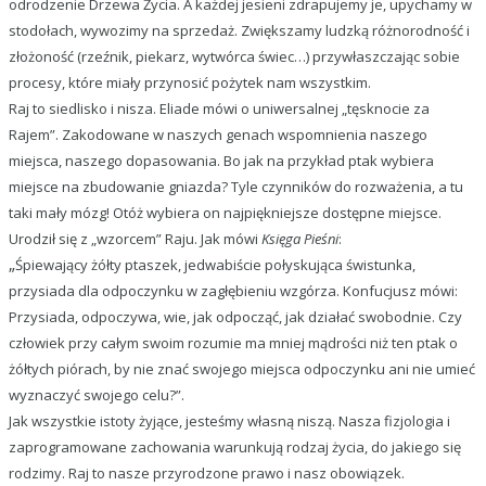
odrodzenie Drzewa Życia. A każdej jesieni zdrapujemy je, upychamy w
stodołach, wywozimy na sprzedaż. Zwiększamy ludzką różnorodność i
złożoność (rzeźnik, piekarz, wytwórca świec…) przywłaszczając sobie
procesy, które miały przynosić pożytek nam wszystkim.
Raj to siedlisko i nisza. Eliade mówi o uniwersalnej „tęsknocie za
Rajem”. Zakodowane w naszych genach wspomnienia naszego
miejsca, naszego dopasowania. Bo jak na przykład ptak wybiera
miejsce na zbudowanie gniazda? Tyle czynników do rozważenia, a tu
taki mały mózg! Otóż wybiera on najpiękniejsze dostępne miejsce.
Urodził się z „wzorcem” Raju. Jak mówi
Księga Pieśni
:
„
Śpiewający żółty ptaszek, jedwabiście połyskująca świstunka,
przysiada dla odpoczynku w zagłębieniu wzgórza. Konfucjusz mówi:
Przysiada, odpoczywa, wie, jak odpocząć, jak działać swobodnie. Czy
człowiek przy całym swoim rozumie ma mniej mądrości niż ten ptak o
żółtych piórach, by nie znać swojego miejsca odpoczynku ani nie umieć
wyznaczyć swojego celu?”.
Jak wszystkie istoty żyjące, jesteśmy własną niszą. Nasza fizjologia i
zaprogramowane zachowania warunkują rodzaj życia, do jakiego się
rodzimy. Raj to nasze przyrodzone prawo i nasz obowiązek.