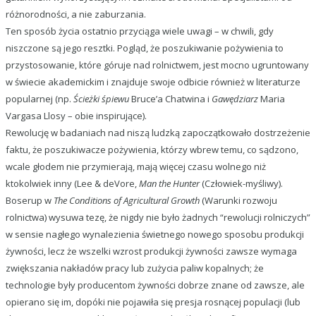
różnorodności, a nie zaburzania.
Ten sposób życia ostatnio przyciąga wiele uwagi – w chwili, gdy
niszczone są jego resztki. Pogląd, że poszukiwanie pożywienia to
przystosowanie, które góruje nad rolnictwem, jest mocno ugruntowany
w świecie akademickim i znajduje swoje odbicie również w literaturze
popularnej (np.
Ścieżki śpiewu
Bruce’a Chatwina i
Gawędziarz
Maria
Vargasa Llosy – obie inspirujące).
Rewolucję w badaniach nad niszą ludzką zapoczątkowało dostrzeżenie
faktu, że poszukiwacze pożywienia, którzy wbrew temu, co sądzono,
wcale głodem nie przymierają, mają więcej czasu wolnego niż
ktokolwiek inny (Lee & deVore,
Man the Hunter
(Człowiek-myśliwy).
Boserup w
The Conditions of Agricultural Growth
(Warunki rozwoju
rolnictwa) wysuwa tezę, że nigdy nie było żadnych “rewolucji rolniczych”
w sensie nagłego wynalezienia świetnego nowego sposobu produkcji
żywności, lecz że wszelki wzrost produkcji żywności zawsze wymaga
zwiększania nakładów pracy lub zużycia paliw kopalnych; że
technologie były producentom żywności dobrze znane od zawsze, ale
opierano się im, dopóki nie pojawiła się presja rosnącej populacji (lub