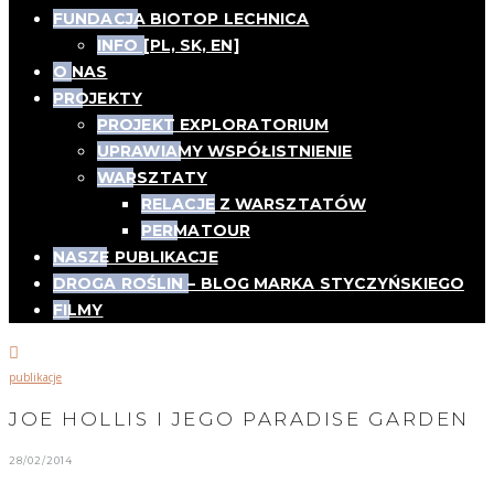
FUNDACJA BIOTOP LECHNICA
INFO [PL, SK, EN]
O NAS
PROJEKTY
PROJEKT EXPLORATORIUM
UPRAWIAMY WSPÓŁISTNIENIE
WARSZTATY
RELACJE Z WARSZTATÓW
PERMATOUR
NASZE PUBLIKACJE
DROGA ROŚLIN – BLOG MARKA STYCZYŃSKIEGO
FILMY
publikacje
JOE HOLLIS I JEGO PARADISE GARDEN
28/02/2014