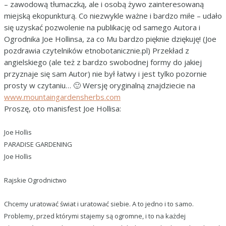
– zawodową tłumaczką, ale i osobą żywo zainteresowaną
miejską ekopunkturą. Co niezwykle ważne i bardzo miłe – udało
się uzyskać pozwolenie na publikację od samego Autora i
Ogrodnika Joe Hollinsa, za co Mu bardzo pięknie dziękuję! (Joe
pozdrawia czytelników etnobotanicznie.pl) Przekład z
angielskiego (ale też z bardzo swobodnej formy do jakiej
przyznaje się sam Autor) nie był łatwy i jest tylko pozornie
prosty w czytaniu… 🙂 Wersję oryginalną znajdziecie na
www.mountaingardensherbs.com
Proszę, oto manisfest Joe Hollisa:
Joe Hollis
PARADISE GARDENING
Joe Hollis
Rajskie Ogrodnictwo
Chcemy uratować świat i uratować siebie. A to jedno i to samo.
Problemy, przed którymi stajemy są ogromne, i to na każdej