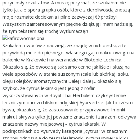
przyniosły rezultatów. A muszę przyznać, że szukałem nie
tylko ja, ale spora grupka osób, które z cierpliwością znoszą
moje rozmaite dociekania i pilne zazwyczaj 🙂 prośby!
Wszystkim zainteresowanym pięknie dziękuję i mam nadzieję,
że tym tekstem się trochę wytłumaczę?!
Szukałem owoców z nadzieją, że znajdę w nich pestki, a te
przywiodą mnie do pięknego, własnego gaju makrutowego na
balkonie w Krakowie i na werandzie w Biotopie Lechnica…
Okazało się, że owoce są tak samo cenne jak liście i służą na
wiele sposobów w stanie suszonym (całe lub skórka), soku,
oleju i olejków aromatycznych! Dalej i dalej… okazało się
szybko, że cytrus lekarski jest jedną z roślin
wykorzystywanych w Royal Thai Herbalism czyli systemie
leczniczym bardzo bliskim indyjskiej Ayurvedzie. Jak to często
bywa, okazało się, że zastosowanie przyprawowe limonki
makrut skrywa tylko jej poważne znaczenie i zarazem odkrywa
znaczenie nazwy miejscowej – cytrus lekarski. W
podręcznikach do Ayurvedy kategoria „cytrus” w znacznym
stopniu odnosi się do tej małej limonki, przynajmniej w kilku