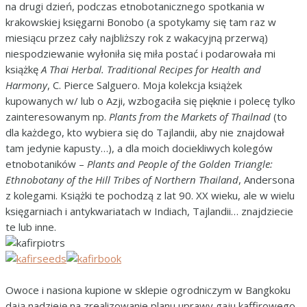
na drugi dzień, podczas etnobotanicznego spotkania w
krakowskiej księgarni Bonobo (a spotykamy się tam raz w
miesiącu przez cały najbliższy rok z wakacyjną przerwą)
niespodziewanie wyłoniła się miła postać i podarowała mi
książkę
A Thai Herbal. Traditional Recipes for Health and
Harmony
, C. Pierce Salguero. Moja kolekcja książek
kupowanych w/ lub o Azji, wzbogaciła się pięknie i polecę tylko
zainteresowanym np.
Plants from the Markets of Thailnad
(to
dla każdego, kto wybiera się do Tajlandii, aby nie znajdował
tam jedynie kapusty…), a dla moich dociekliwych kolegów
etnobotaników –
Plants and People of the Golden Triangle:
Ethnobotany of the Hill Tribes of Northern Thailand
, Andersona
z kolegami. Książki te pochodzą z lat 90. XX wieku, ale w wielu
księgarniach i antykwariatach w Indiach, Tajlandii… znajdziecie
te lub inne.
Owoce i nasiona kupione w sklepie ogrodniczym w Bangkoku
dają nadzieję na zrealizowanie planu uprawy gaju kaffirowego