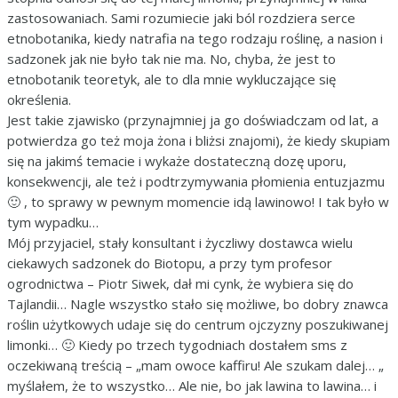
zastosowaniach. Sami rozumiecie jaki ból rozdziera serce
etnobotanika, kiedy natrafia na tego rodzaju roślinę, a nasion i
sadzonek jak nie było tak nie ma. No, chyba, że jest to
etnobotanik teoretyk, ale to dla mnie wykluczające się
określenia.
Jest takie zjawisko (przynajmniej ja go doświadczam od lat, a
potwierdza go też moja żona i bliżsi znajomi), że kiedy skupiam
się na jakimś temacie i wykaże dostateczną dozę uporu,
konsekwencji, ale też i podtrzymywania płomienia entuzjazmu
🙂 , to sprawy w pewnym momencie idą lawinowo! I tak było w
tym wypadku…
Mój przyjaciel, stały konsultant i życzliwy dostawca wielu
ciekawych sadzonek do Biotopu, a przy tym profesor
ogrodnictwa – Piotr Siwek, dał mi cynk, że wybiera się do
Tajlandii… Nagle wszystko stało się możliwe, bo dobry znawca
roślin użytkowych udaje się do centrum ojczyzny poszukiwanej
limonki… 🙂 Kiedy po trzech tygodniach dostałem sms z
oczekiwaną treścią – „mam owoce kaffiru! Ale szukam dalej… „
myślałem, że to wszystko… Ale nie, bo jak lawina to lawina… i