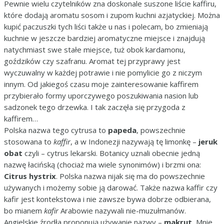
Pewnie wielu czytelników zna doskonale suszone liście kaffiru,
które dodają aromatu sosom i zupom kuchni azjatyckiej. Można
kupić paczuszki tych liści także u nas i polecam, bo zmieniają
kuchnie w jeszcze bardziej aromatyczne miejsce i znajdują
natychmiast swe stałe miejsce, tuż obok kardamonu,
goździków czy szafranu. Aromat tej przyprawy jest
wyczuwalny w każdej potrawie i nie pomylicie go z niczym
innym. Od jakiegoś czasu moje zainteresowanie kaffirem
przybierało formy uporczywego poszukiwania nasion lub
sadzonek tego drzewka. I tak zaczęła się przygoda z
kaffirem…
Polska nazwa tego cytrusa to
papeda
, powszechnie
stosowana to
kaffir
, a w Indonezji nazywają tę limonkę –
jeruk
obat
czyli – cytrus lekarski. Botanicy uznali obecnie jedną
nazwę łacińską (chociaż ma wiele synonimów) i brzmi ona:
Citrus hystrix
. Polska nazwa nijak się ma do powszechnie
używanych i możemy sobie ją darować. Także nazwa kaffir czy
kafir jest kontekstowa i nie zawsze bywa dobrze odbierana,
bo mianem
kafir
Arabowie nazywali nie-muzułmanów.
Angielskie źrodła proponują używanie nazwy –
makrut.
Mnie