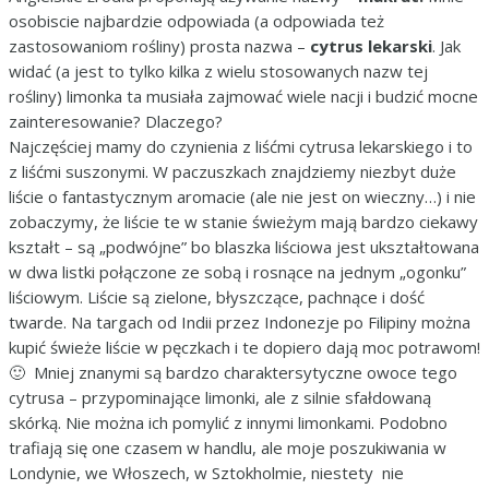
osobiscie najbardzie odpowiada (a odpowiada też
zastosowaniom rośliny) prosta nazwa –
cytrus lekarski
. Jak
widać (a jest to tylko kilka z wielu stosowanych nazw tej
rośliny) limonka ta musiała zajmować wiele nacji i budzić mocne
zainteresowanie? Dlaczego?
Najczęściej mamy do czynienia z liśćmi cytrusa lekarskiego i to
z liśćmi suszonymi. W paczuszkach znajdziemy niezbyt duże
liście o fantastycznym aromacie (ale nie jest on wieczny…) i nie
zobaczymy, że liście te w stanie świeżym mają bardzo ciekawy
kształt – są „podwójne” bo blaszka liściowa jest ukształtowana
w dwa listki połączone ze sobą i rosnące na jednym „ogonku”
liściowym. Liście są zielone, błyszczące, pachnące i dość
twarde. Na targach od Indii przez Indonezje po Filipiny można
kupić świeże liście w pęczkach i te dopiero dają moc potrawom!
🙂 Mniej znanymi są bardzo charaktersytyczne owoce tego
cytrusa – przypominające limonki, ale z silnie sfałdowaną
skórką. Nie można ich pomylić z innymi limonkami. Podobno
trafiają się one czasem w handlu, ale moje poszukiwania w
Londynie, we Włoszech, w Sztokholmie, niestety nie