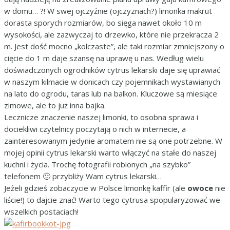
w domu… ?! W swej ojczyźnie (ojczyznach?) limonka makrut
dorasta sporych rozmiarów, bo sięga nawet około 10 m
wysokości, ale zazwyczaj to drzewko, które nie przekracza 2
m. Jest dość mocno „kolczaste”, ale taki rozmiar zmniejszony o
cięcie do 1 m daje szansę na uprawę u nas. Według wielu
doświadczonych ogrodników cytrus lekarski daje się uprawiać
w naszym kilmacie w donicach czy pojemnikach wystawianych
na lato do ogrodu, taras lub na balkon. Kluczowe są miesiące
zimowe, ale to już inna bajka.
Lecznicze znaczenie naszej limonki, to osobna sprawa i
dociekliwi czytelnicy poczytają o nich w internecie, a
zainteresowanym jedynie aromatem nie są one potrzebne. W
mojej opinii cytrus lekarski warto włączyć na stałe do naszej
kuchni i życia. Trochę fotografii robionych „na szybko”
telefonem 🙂 przybliży Wam cytrus lekarski…
Jeżeli gdzieś zobaczycie w Polsce limonkę kaffir (ale
owoce
nie
liście!) to dajcie znać! Warto tego cytrusa spopularyzować we
wszelkich postaciach!