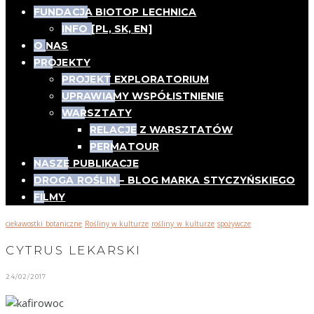
FUNDACJA BIOTOP LECHNICA
INFO [PL, SK, EN]
O NAS
PROJEKTY
PROJEKT EXPLORATORIUM
UPRAWIAMY WSPÓŁISTNIENIE
WARSZTATY
RELACJE Z WARSZTATÓW
PERMATOUR
NASZE PUBLIKACJE
DROGA ROŚLIN – BLOG MARKA STYCZYŃSKIEGO
FILMY
ciekawostki_botaniczne
Rośliny w kulturze
rośliny_w_kulturze
spożywcze
,
,
,
CYTRUS LEKARSKI
24/02/2017