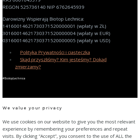
REGON 525736140 NIP 6762645939
Darowizny Wspierają Biotop Lechnica:
14160014621730371520000001 (wpłaty w ZŁ)
30160014621730371520000004 (wpłaty w EUR)
03160014621730371520000005 (wpłaty w USD)
Polityka Prywatności i ciasteczka
Skąd przyszliśmy? Kim jesteśmy? Dokąd
zmierzamy?
#BiotopLechnica
We value your privacy
We use cookies on our website to give you the most relevant
experience by remembering your preferences and repeat
visits. By clicking “Accept”, you consent to the use of ALL the