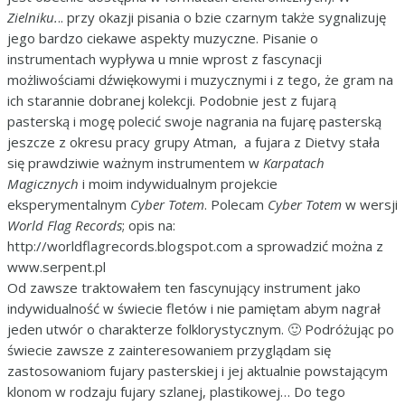
Zielniku.
.. przy okazji pisania o bzie czarnym także sygnalizuję
jego bardzo ciekawe aspekty muzyczne. Pisanie o
instrumentach wypływa u mnie wprost z fascynacji
możliwościami dźwiękowymi i muzycznymi i z tego, że gram na
ich starannie dobranej kolekcji. Podobnie jest z fujarą
pasterską i mogę polecić swoje nagrania na fujarę pasterską
jeszcze z okresu pracy grupy Atman, a fujara z Dietvy stała
się prawdziwie ważnym instrumentem w
Karpatach
Magicznych
i moim indywidualnym projekcie
eksperymentalnym
Cyber Totem
. Polecam
Cyber Totem
w wersji
World Flag Records
; opis na:
http://worldflagrecords.blogspot.com a sprowadzić można z
www.serpent.pl
Od zawsze traktowałem ten fascynujący instrument jako
indywidualność w świecie fletów i nie pamiętam abym nagrał
jeden utwór o charakterze folklorystycznym. 🙂 Podróżując po
świecie zawsze z zainteresowaniem przyglądam się
zastosowaniom fujary pasterskiej i jej aktualnie powstającym
klonom w rodzaju fujary szlanej, plastikowej… Do tego