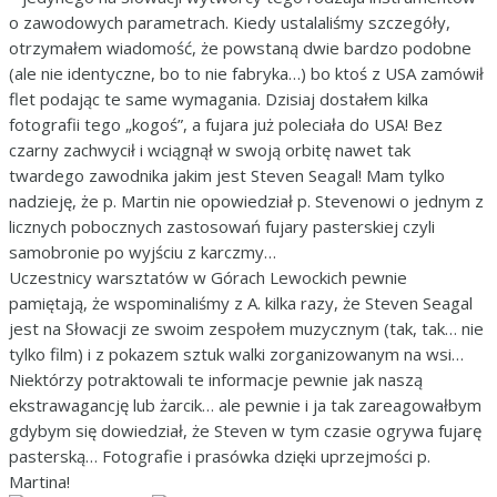
o zawodowych parametrach. Kiedy ustalaliśmy szczegóły,
otrzymałem wiadomość, że powstaną dwie bardzo podobne
(ale nie identyczne, bo to nie fabryka…) bo ktoś z USA zamówił
flet podając te same wymagania. Dzisiaj dostałem kilka
fotografii tego „kogoś”, a fujara już poleciała do USA! Bez
czarny zachwycił i wciągnął w swoją orbitę nawet tak
twardego zawodnika jakim jest Steven Seagal! Mam tylko
nadzieję, że p. Martin nie opowiedział p. Stevenowi o jednym z
licznych pobocznych zastosowań fujary pasterskiej czyli
samobronie po wyjściu z karczmy…
Uczestnicy warsztatów w Górach Lewockich pewnie
pamiętają, że wspominaliśmy z A. kilka razy, że Steven Seagal
jest na Słowacji ze swoim zespołem muzycznym (tak, tak… nie
tylko film) i z pokazem sztuk walki zorganizowanym na wsi…
Niektórzy potraktowali te informacje pewnie jak naszą
ekstrawagancję lub żarcik… ale pewnie i ja tak zareagowałbym
gdybym się dowiedział, że Steven w tym czasie ogrywa fujarę
pasterską… Fotografie i prasówka dzięki uprzejmości p.
Martina!