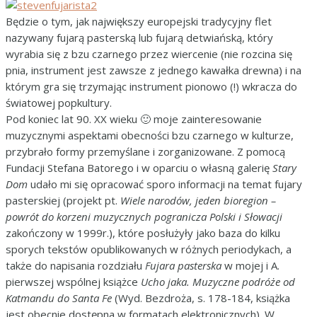
Będzie o tym, jak największy europejski tradycyjny flet
nazywany fujarą pasterską lub fujarą detwiańską, który
wyrabia się z bzu czarnego przez wiercenie (nie rozcina się
pnia, instrument jest zawsze z jednego kawałka drewna) i na
którym gra się trzymając instrument pionowo (!) wkracza do
światowej popkultury.
Pod koniec lat 90. XX wieku 🙂 moje zainteresowanie
muzycznymi aspektami obecności bzu czarnego w kulturze,
przybrało formy przemyślane i zorganizowane. Z pomocą
Fundacji Stefana Batorego i w oparciu o własną galerię
Stary
Dom
udało mi się opracować sporo informacji na temat fujary
pasterskiej (projekt pt.
Wiele narodów, jeden bioregion –
powrót do korzeni muzycznych pogranicza Polski i Słowacji
zakończony w 1999r.), które posłużyły jako baza do kilku
sporych tekstów opublikowanych w różnych periodykach, a
także do napisania rozdziału
Fujara pasterska
w mojej i A.
pierwszej wspólnej książce
Ucho jaka. Muzyczne podróże od
Katmandu do Santa Fe
(Wyd. Bezdroża, s. 178-184, książka
jest obecnie dostępna w formatach elektronicznych). W