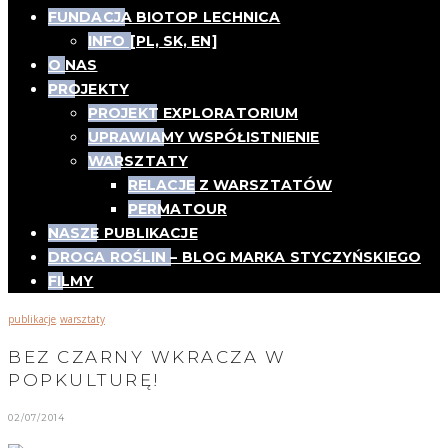
FUNDACJA BIOTOP LECHNICA
INFO [PL, SK, EN]
O NAS
PROJEKTY
PROJEKT EXPLORATORIUM
UPRAWIAMY WSPÓŁISTNIENIE
WARSZTATY
RELACJE Z WARSZTATÓW
PERMATOUR
NASZE PUBLIKACJE
DROGA ROŚLIN – BLOG MARKA STYCZYŃSKIEGO
FILMY
publikacje
warsztaty
,
BEZ CZARNY WKRACZA W
POPKULTURĘ!
02/07/2014