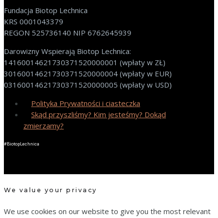
Fundacja Biotop Lechnica
KRS 0001043379
REGON 525736140 NIP 6762645939
Darowizny Wspierają Biotop Lechnica:
14160014621730371520000001 (wpłaty w ZŁ)
30160014621730371520000004 (wpłaty w EUR)
03160014621730371520000005 (wpłaty w USD)
Polityka Prywatności i ciasteczka
Skąd przyszliśmy? Kim jesteśmy? Dokąd
zmierzamy?
#BiotopLechnica
We value your privacy
We use cookies on our website to give you the most relevant