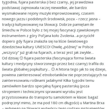
tygodnia, fujara pasterska (i bez czarny, jej prawdziwa
podstawa) zajmowała raczej niewielkie, ale bardzo
wysmakowane rejony muzyki improwizowanej, czasem
nowego jazzu i podobnych środowisk, poza – rzecz jasna –
tradycji kultywowanej na Słowacji. Dobrze pamiętam ile
śmiechu w Polsce było z tej mojej fascynacji zjawiskowym
instrumentem z góry Pol’jana koło Zvolenia…a przycichł
dopiero gdy fujara znalazła się na liście światowego
dziedzictwa kultury UNESCO! Chwilę „później” w Polsce
„wszyscy” już grali na fujarach, a teraz jest jak zwykle…
Od dzisiaj 🙂 fujara pasterska (fascynująca forma świata
kultury i medycyny stworzonego przez bez czarny) trafiła do
świata globalnej popkultury… 🙂 A hitoria tego jak to się dzieje,
powinna zainteresować etnobotaników nie poprzestających na
zainteresowaniu roślinami jadalnymi! Kilka tygodni temu
zamówiłem bardzo specjalną fujarę pasterską (poza
strojeniem i technicznymi sprawami wyrobu jest
przystosowana do transportu samolotem w klasie: bagaż
podręczny! mimo, że ma pod 180 cm długości) u Martina Brxa
– jedynego na Słowacji wytwórcy tego rodzaju instrumentów