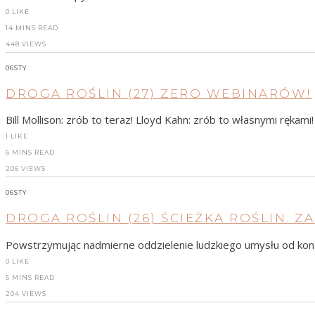
0
LIKE
14 MINS READ
448 VIEWS
06
STY
DROGA ROŚLIN (27) ZERO WEBINARÓW!
Bill Mollison: zrób to teraz! Lloyd Kahn: zrób to własnymi rękami!
1
LIKE
6 MINS READ
206 VIEWS
06
STY
DROGA ROŚLIN (26) ŚCIEŻKA ROŚLIN. Z
Powstrzymując nadmierne oddzielenie ludzkiego umysłu od konte
0
LIKE
5 MINS READ
204 VIEWS