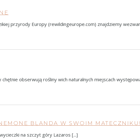
NNE
dzikiej przyrody Europy (rewildingeurope.com) znajdziemy wezwan
hętnie obserwują rośliny wich naturalnych miejscach występowani
ANEMONE BLANDA W SWOIM MATECZNIKU
ycieczki na szczyt góry Lazaros [...]