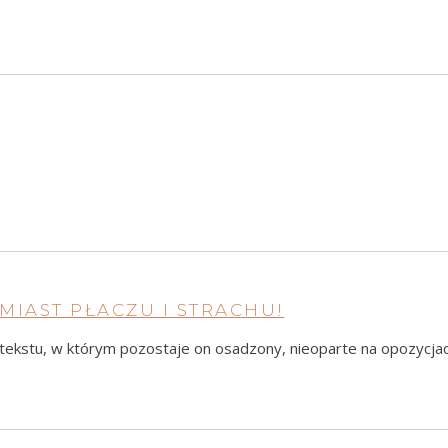
AMIAST PŁACZU I STRACHU!
kstu, w którym pozostaje on osadzony, nieoparte na opozycjach 