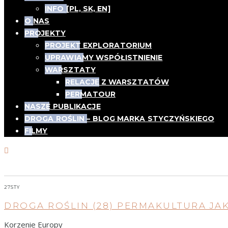
INFO [PL, SK, EN]
O NAS
PROJEKTY
PROJEKT EXPLORATORIUM
UPRAWIAMY WSPÓŁISTNIENIE
WARSZTATY
RELACJE Z WARSZTATÓW
PERMATOUR
NASZE PUBLIKACJE
DROGA ROŚLIN – BLOG MARKA STYCZYŃSKIEGO
FILMY
Autor:
Anna Partyka
27
STY
DROGA ROŚLIN (28) PERMAKULTURA JA
Korzenie Europy