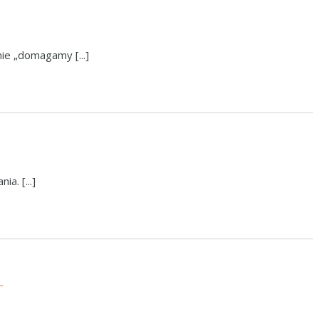
ie „domagamy [...]
a. [...]
!