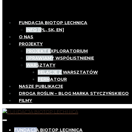
FUNDACJA BIOTOP LECHNICA
INFO [PL, SK, EN]
O NAS
PROJEKTY
PROJEKT EXPLORATORIUM
UPRAWIAMY WSPÓŁISTNIENIE
WARSZTATY
RELACJE Z WARSZTATÓW
PERMATOUR
NASZE PUBLIKACJE
DROGA ROŚLIN – BLOG MARKA STYCZYŃSKIEGO
FILMY
FUNDACJA BIOTOP LECHNICA