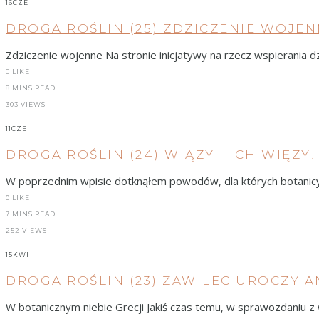
16
CZE
DROGA ROŚLIN (25) ZDZICZENIE WOJE
Zdziczenie wojenne Na stronie inicjatywy na rzecz wspierania 
0
LIKE
8 MINS READ
303 VIEWS
11
CZE
DROGA ROŚLIN (24) WIĄZY I ICH WIĘZY!
W poprzednim wpisie dotknąłem powodów, dla których botanicy c
0
LIKE
7 MINS READ
252 VIEWS
15
KWI
DROGA ROŚLIN (23) ZAWILEC UROCZY 
W botanicznym niebie Grecji Jakiś czas temu, w sprawozdaniu z w