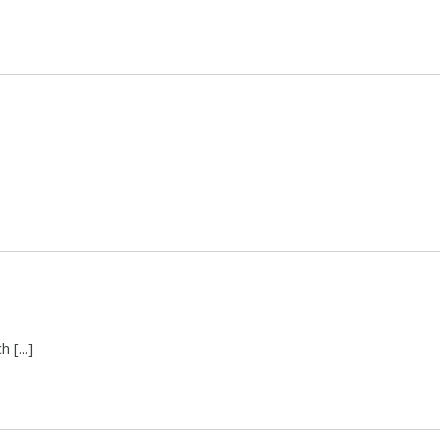
[...]